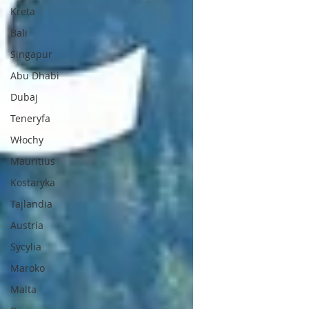
Kreta
Bali
Singapur
Abu Dhabi
Dubaj
Teneryfa
Włochy
Mauritius
Kostaryka
Tajlandia
Austria
Sycylia
Maroko
Malta