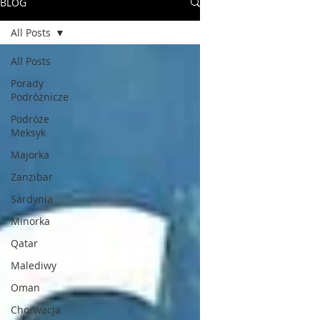
BLOG
All Posts
All Posts
Porady
Podróżnicze
Podróże
Meksyk
Majorka
Zanzibar
Sardynia
Minorka
Qatar
Malediwy
Oman
Chorwacja