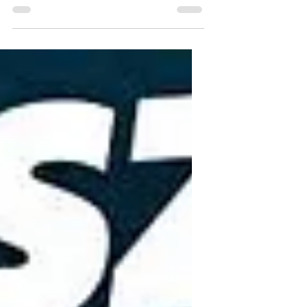
lecz często bezosobowe podróże
lotnicze i męczące, wielogodzinne
trasy samochodowe, odradza się
tęsknota za bardziej autentycznym i
klimatycznym sposobem odkrywania
Europy. Odpowiedzią na te
pragnienia jest długo wyczekiwane
połączenie kolejowe "Adriatic
Express", które w sezonie 2025 na
nowo połączył Polskę z uwielbianym
przez turystów wybrzeżem
Chorwacji.