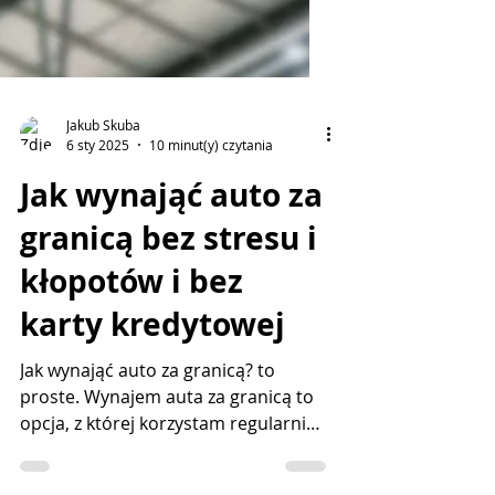
Jakub Skuba
6 sty 2025
10 minut(y) czytania
Jak wynająć auto za
granicą bez stresu i
kłopotów i bez
karty kredytowej
Jak wynająć auto za granicą? to
proste. Wynajem auta za granicą to
opcja, z której korzystam regularnie
od ponad 20 lat, odkąd zaczęłam