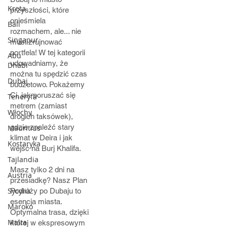
Kreta
przyszłości, które
onieśmiela
Bali
rozmachem, ale... nie
Singapur
musi zrujnować
portfela! W tej kategorii
Abu
udowadniamy, że
Dhabi
można tu spędzić czas
Dubaj
budżetowo. Pokażemy
Ci, jak poruszać się
Teneryfa
metrem (zamiast
Włochy
drogich taksówek),
gdzie znaleźć stary
Mauritius
klimat w Deira i jak
Kostaryka
wejść na Burj Khalifa.
Tajlandia
Masz tylko 2 dni na
Austria
przesiadkę? Nasz Plan
Sycylia
Podróży po Dubaju to
esencja miasta.
Maroko
Optymalna trasa, dzięki
Malta
której w ekspresowym