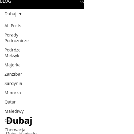
BLOG
Dubaj
All Posts
Porady
Podróżnicze
Podróże
Meksyk
Majorka
Zanzibar
Sardynia
Minorka
Qatar
Malediwy
Dubaj
Oman
Chorwacja
Dubaj to miasto