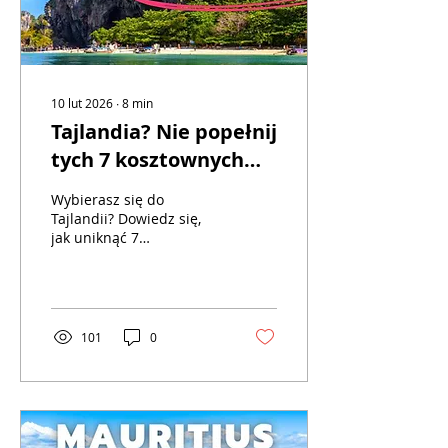
10 lut 2026
∙
8
min
Tajlandia? Nie popełnij
tych 7 kosztownych
błędów!
Wybierasz się do
Tajlandii? Dowiedz się,
jak uniknąć 7
najczęstszych błędów
przy planowaniu.
Dowiedz się wszystkiego
o pogodzie, wypłatach z
bankomatów i etycznym
101
0
zwiedzaniu. Zaoszczędź
czas oraz pieniądze i
zaplanuj rajskie wakacje
bez stresu!