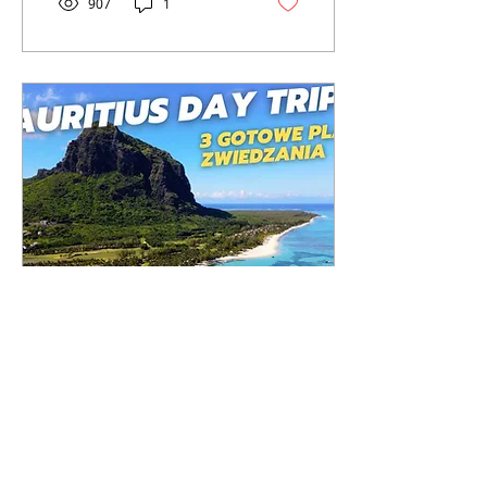
907
1
oferuje nam dwa
wspaniałe, choć różne od
siebie spektakle
pogodowe: czas
tropikalnego ciepła (lato)
oraz czas rześkiego
oddechu (zima). Wiedza o
tym, czym się różnią,
pozwoli Ci idealnie
dopasować termin
wyjazdu do Twojego stylu
wypoczynku.
13 gru 2025
∙
12
min
Mauritius w Jeden
Dzień? 3 Gotowe Plany
Zwiedzania
Mauritius to wyspa
kontrastów, której nie da