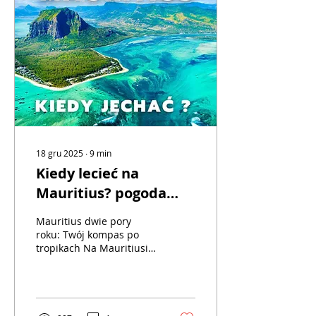
18 gru 2025
∙
9
min
Kiedy lecieć na
Mauritius? pogoda
wiatr i pułapki
Mauritius dwie pory
sezonowe
roku: Twój kompas po
tropikach Na Mauritiusie
kalendarz działa nieco
inaczej niż w Europie.
Nie wypatrujemy tu
wiosennych pąków ani
jesiennych liści. Wyspa