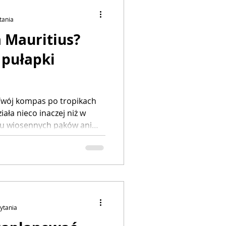
tania
a Mauritius?
 pułapki
 Twój kompas po tropikach
iała nieco inaczej niż w
tu wiosennych pąków ani
eruje nam dwa wspaniałe,
akle pogodowe: czas
oraz czas rześkiego oddechu
się różnią, pozwoli Ci
 wyjazdu do Twojego stylu
zytania