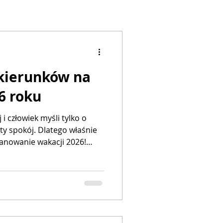
 kierunków na
6 roku
i człowiek myśli tylko o
Dlatego właśnie
lanowanie wakacji 2026!
eszcze nawet nie
turystyce zasada jest
erwszy, ten płaci mniej. A kto
n w 2026 roku może się
e okazje znikają w minutę.
raporty biur podróży,