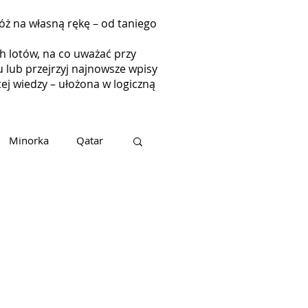
róż na własną rękę – od taniego
ch lotów, na co uważać przy
 lub przejrzyj najnowsze wpisy
ej wiedzy – ułożona w logiczną
Minorka
Qatar
ubaj
Teneryfa
Malta
Bari