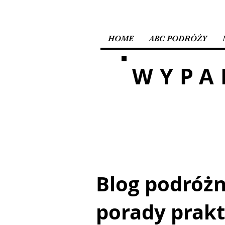
HOME
ABC PODRÓŻY
WYPA
Blog podróżni
porady prak