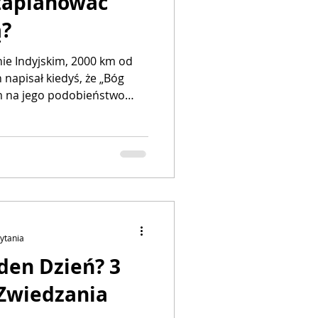
 zaplanować
ą?
ie Indyjskim, 2000 km od
 napisał kiedyś, że „Bóg
em na jego podobieństwo
zasady. Przez lata
planów dla moich klientów
nd. Ludzie kupują bilety
lsu (promocja!), rezerwują
adnym basenem na Bookingu,
zytania
den Dzień? 3
Zwiedzania