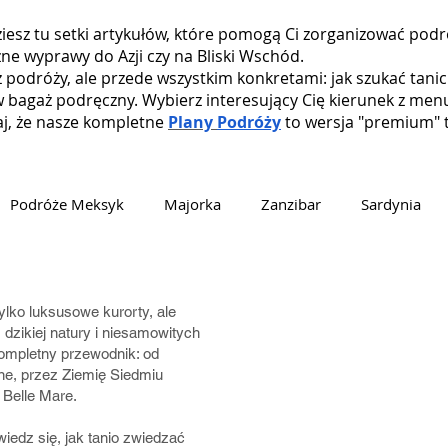
dziesz tu setki artykułów, które pomogą Ci zorganizować pod
zne wyprawy do Azji czy na Bliski Wschód.
i z podróży, ale przede wszystkim konkretami: jak szukać tani
w bagaż podręczny. Wybierz interesujący Cię kierunek z menu
aj, że nasze kompletne
Plany
Podróży
to wersja "premium" t
Podróże Meksyk
Majorka
Zanzibar
Sardynia
wacja
Kreta
Bali
Singapur
Abu Dhabi
D
tylko luksusowe kurorty, ale
dzikiej natury i niesamowitych
kompletny przewodnik: od
taryka
Tajlandia
Austria
Sycylia
Maroko
ne, przez Ziemię Siedmiu
 Belle Mare.
iedz się, jak tanio zwiedzać