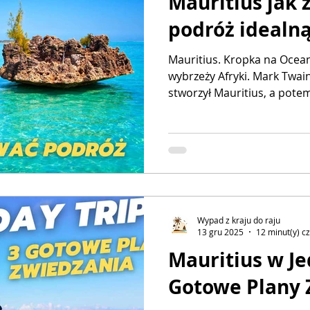
Mauritius jak
podróż idealn
Mauritius. Kropka na Ocean
wybrzeży Afryki. Mark Twain
stworzył Mauritius, a pot
stworzył Raj”. I miał rację. Ale zapomniał dodać
drobnego przypisu: Raj ma swoje 
podróżowania i układania 
zauważyłem niepokojący tre
lotnicze pod wpływem impu
pierwszy lepszy hotel z ł
a potem… lądują na m
Wypad z kraju do raju
13 gru 2025
12 minut(y) c
Mauritius w Je
Gotowe Plany 