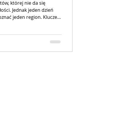
ów, której nie da się
łości. Jednak jeden dzień
oznać jeden region. Kluczem
graficzny i dobra logistyka,
ia w korkach.
 kompletne plany podróży
strefami. Niezależnie od
 historii kolonialnej czy
najdziesz tu gotowy