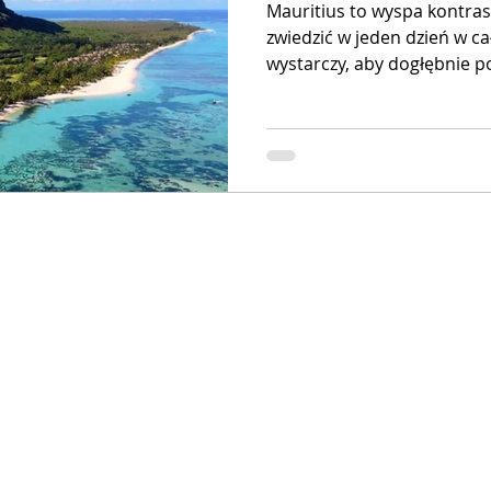
Mauritius to wyspa kontrast
zwiedzić w jeden dzień w ca
wystarczy, aby dogłębnie p
do sukcesu jest podział geo
która pozwoli uniknąć stan
Przygotowaliśmy dla Was 3
po Mauritiusie, podzielone 
tego, czy szukasz trekkingu,
relaksu na katamaranie – z
scenariusz.