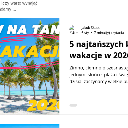
 i czy warto wynająć
damy ...
Jakub Skuba
6 sty
7 minut(y) czytania
5 najtańszych
wakacje w 202
Zimno, ciemno o szesnastej 
jednym: słońce, plaża i święty spokój. 
dzisiaj zaczynamy wielkie p
Dlaczego już teraz, kiedy j
rozebraliśmy choinki? Bo w 
brutalna, ale prosta: kto pi
czeka na "Last Minute", te
mocno zdziwić, bo prawdziw
Przeanalizowałem dla Was 