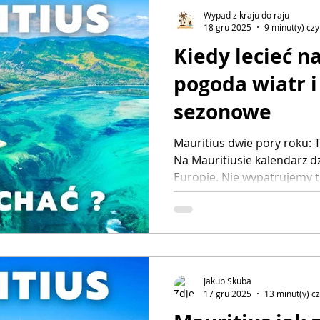
sprawdziłem siatki
Wypad z kraju do raju
18 gru 2025
9 minut(y) czy
Kiedy lecieć n
pogoda wiatr i
sezonowe
Mauritius dwie pory roku:
Na Mauritiusie kalendarz dz
Europie. Nie wypatrujemy 
jesiennych liści. Wyspa of
choć różne od siebie spekt
tropikalnego ciepła (lato) 
(zima). Wiedza o tym, czym 
idealnie dopasować termin
wypoczynku.
Jakub Skuba
17 gru 2025
13 minut(y) c