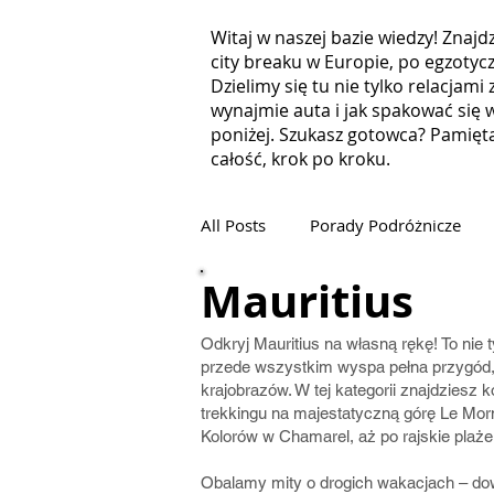
Witaj w naszej bazie wiedzy! Znaj
city breaku w Europie, po egzotyc
Dzielimy się tu nie tylko relacjam
wynajmie auta i jak spakować się 
poniżej. Szukasz gotowca? Pamięt
całość, krok po kroku.
All Posts
Porady Podróżnicze
Mauritius
Malediwy
Oman
Chor
Odkryj Mauritius na własną rękę! To nie 
przede wszystkim wyspa pełna przygód, 
krajobrazów. W tej kategorii znajdziesz 
Włochy
Mauritius
Kos
trekkingu na majestatyczną górę Le Mor
Kolorów w Chamarel, aż po rajskie plaże
Obalamy mity o drogich wakacjach – dow