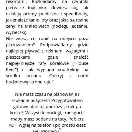
resortami. Rozkładamy na czynniki
pierwsze logistykę: dowiesz się, jak
działają promy publiczne i speedboaty,
jak znaleźć tanie loty oraz jakie są realne
ceny na Malediwach (noclegi, jedzenie,
wycieczki).
Nie wiesz, co robić na miejscu poza
plażowaniem? Podpowiadamy, gdzie
najlepiej pływać z rekinami wąsatymi i
płaszczkami, gdzie znaleźć
najpiękniejsze rafy koralowe ("House
Reef") i jak wygląda snorkeling na
środku oceanu. Odkryj z nami
budżetową stronę raju!"
Nie masz czasu na planowanie i
szukanie połączeń? Przygotowałem
gotowy plan tej podróży „krok po
kroku”. Wszystkie noclegi, transport i
mapy masz podane na tacy. Pobierz
PDF, wgraj na telefon i po prostu ciesz
się urlopem 👇