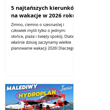
5 najtańszych kierunków
na wakacje w 2026 roku
Zimno, ciemno o szesnastej i
człowiek myśli tylko o jednym:
słońce, plaża i święty spokój. Dlatego
właśnie dzisiaj zaczynamy wielkie
planowanie wakacji 2026! Dlaczego
już teraz, kiedy jeszcze nawet nie
rozebraliśmy choinki? Bo w turystyce
zasada jest brutalna, ale prosta: kto
pierwszy, ten płaci mniej. A kto czeka
na "Last Minute", ten w 2026 roku
może się mocno zdziwić, bo
prawdziwe okazje znikają w minutę.
Przeanalizowałem dla Was raporty
biur podróży, sprawdziłem siatki