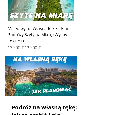
Malediwy na Własną Rękę – Plan
Podróży Szyty na Miarę (Wyspy
Lokalne)
Regularna cena
Cena rabatowa
139,00 €
129,00 €
Podróż na własną rękę: