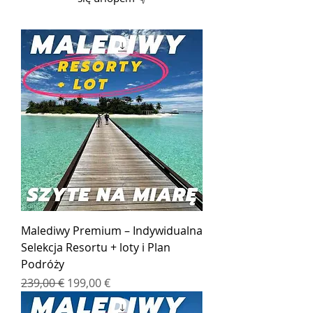
Malediwy Premium – Indywidualna
Selekcja Resortu + loty i Plan
Podróży
Regularna cena
Cena rabatowa
239,00 €
199,00 €