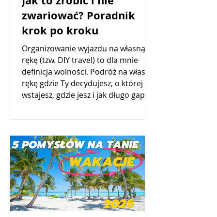
Jak to zrobić i nie
zwariować? Poradnik
krok po kroku
Organizowanie wyjazdu na własną
rękę (tzw. DIY travel) to dla mnie
definicja wolności. Podróż na własną
rękę gdzie Ty decydujesz, o której
wstajesz, gdzie jesz i jak długo gapisz
się na zachód słońca. A co najlepsze?
Często wychodzi to znacznie taniej i
intensywniej niż z biurem.