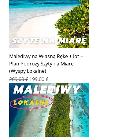
Malediwy na Własną Rękę + lot –
Plan Podróży Szyty na Miarę
(Wyspy Lokalne)
Regularna cena
Cena rabatowa
209,00 €
199,00 €