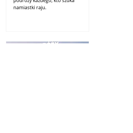
podróży każdego, kto szuka
namiastki raju.
Plan podróży po
wyspach lokalnych -
Maafushi, Male,
Dhigurah i Rasdhoo