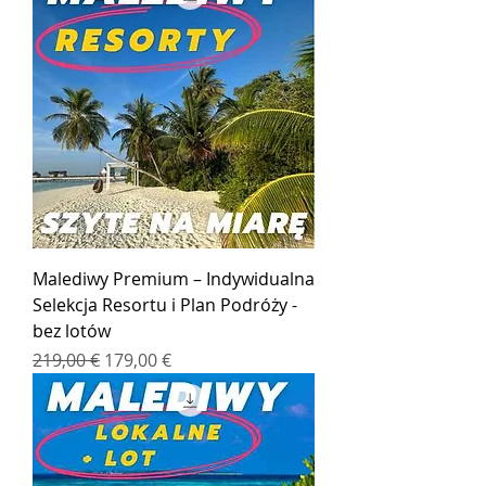
Malediwy Premium – Indywidualna
Selekcja Resortu i Plan Podróży -
bez lotów
Regularna cena
Cena rabatowa
219,00 €
179,00 €