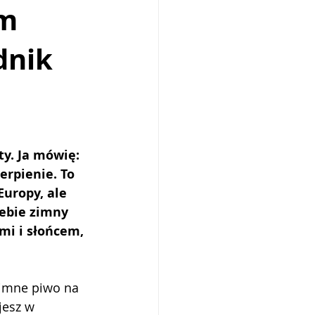
km
dnik
Malta
Bari
ty. Ja mówię: 
erpienie. To 
uropy, ale 
iebie zimny 
mi i słońcem, 
zimne piwo na 
jesz w 