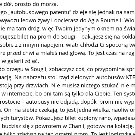
w dół, prosto do morza.
go „autobusowego patentu” dzieje się jednak na sam
wąwozu ledwo żywy i docierasz do Agia Roumeli. Wios
nie ma tam dróg, więc Twoim jedynym oknem na świat 
pujesz bilet na prom do Sougii i pakujesz się na pokła
z sobie z zimnym napojem, wiatr chłodzi Ci spoconą twa
tóre przed chwilą miałeś nad głową. To jest czas na reg
w galerii zdjęć.
do brzegu w Sougii, zobaczysz coś, co przypomina sp
ję. Na nabrzeżu stoi rząd zielonych autobusów KTEL, 
stoją przy drzwiach. Nie musisz niczego szukać, nie m
w internecie, bo oni tam są tylko dla Ciebie. Ten syst
rostocie – autobusy nie odjadą, dopóki prom nie wyp
. Oni na siebie czekają, to jest jedna wielka, naoliwi
ch turystów. Pokazujesz bilet kupiony rano, wpadasz 
, budzisz się z powrotem w Chanii, gotowy na kolację.
le tylko zdążysz na ten ostatni prom. To jest logistyka