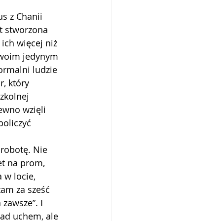
us z Chanii 
t stworzona 
ich więcej niż 
Twoim jedynym 
ormalni ludzie 
, który 
zkolnej 
ewno wzięli 
policzyć 
 robotę. Nie 
et na prom, 
 w locie, 
 tam za sześć 
 zawsze”. I 
nad uchem, ale 