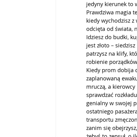
jedyny kierunek to 
Prawdziwa magia te
kiedy wychodzisz z 
odcięta od świata, 
Idziesz do budki, ku
jest złoto – siedzis
patrzysz na klify, k
robienie porządków 
Kiedy prom dobija 
zaplanowaną ewakuac
mruczą, a kierowcy 
sprawdzać rozkładu 
genialny w swojej p
ostatniego pasażera
transportu zmęczony
zanim się obejrzysz
żebyś to zepsuł, o i