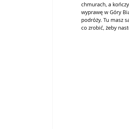
chmurach, a kończys
wyprawę w Góry Biał
podróży. Tu masz sa
co zrobić, żeby nas