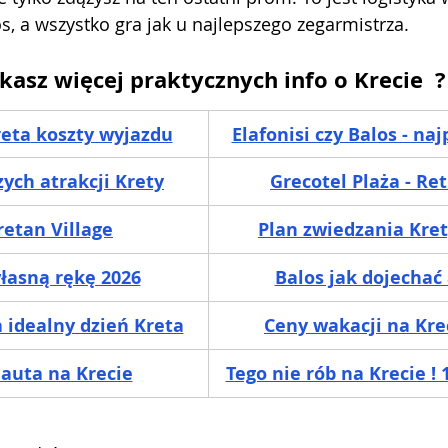
s, a wszystko gra jak u najlepszego zegarmistrza.
ukasz więcej praktycznych info o Krecie  ? 
reta
 koszty wyjazdu
Elafonisi czy Balos - na
zych atrakcji Krety
Grecotel Plaża - R
retan Village
Plan zwiedzania Kre
łasną rękę 2026
Balos jak dojecha
idealny dzień Kreta
Ceny wakacji na Kre
auta na Krecie
Tego nie rób na Krecie !