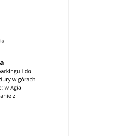
ia
ia
parkingu i do 
ziury w górach 
: w Agia 
anie z 