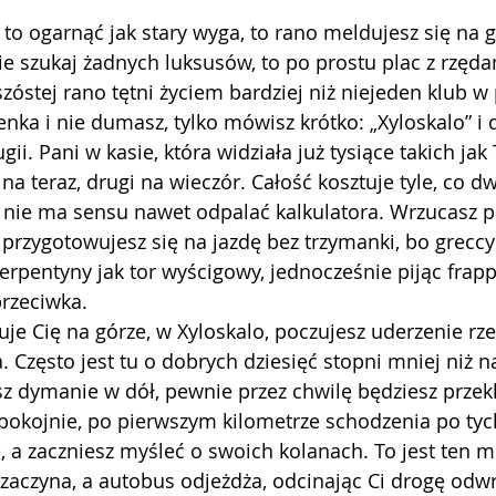
sz to ogarnąć jak stary wyga, to rano meldujesz się na
e szukaj żadnych luksusów, to po prostu plac z rzęda
zóstej rano tętni życiem bardziej niż niejeden klub w 
nka i nie dumasz, tylko mówisz krótko: „Xyloskalo” i d
ii. Pani w kasie, która widziała już tysiące takich jak 
 na teraz, drugi na wieczór. Całość kosztuje tyle, co 
 nie ma sensu nawet odpalać kalkulatora. Wrzucasz pl
 przygotowujesz się na jazdę bez trzymanki, bo greccy
 serpentyny jak tor wyścigowy, jednocześnie pijąc frap
rzeciwka.
je Cię na górze, w Xyloskalo, poczujesz uderzenie rze
. Często jest tu o dobrych dziesięć stopni mniej niż n
z dymanie w dół, pewnie przez chwilę będziesz przekl
pokojnie, po pierwszym kilometrze schodzenia po tyc
 a zaczniesz myśleć o swoich kolanach. To jest ten m
zaczyna, a autobus odjeżdża, odcinając Ci drogę odwr