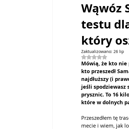
Wąwóz S
testu d
Włochy
Mauritius
Kos
który os
Zaktualizowano:
26 lip
Oceniono na NaN z
Mówią, że kto nie 
kto przeszedł Sama
najdłuższy (i pra
jeśli spodziewasz 
prysznic. To 16 k
które w dolnych pa
Przeszedłem tę tras
mecie i wiem, jak l