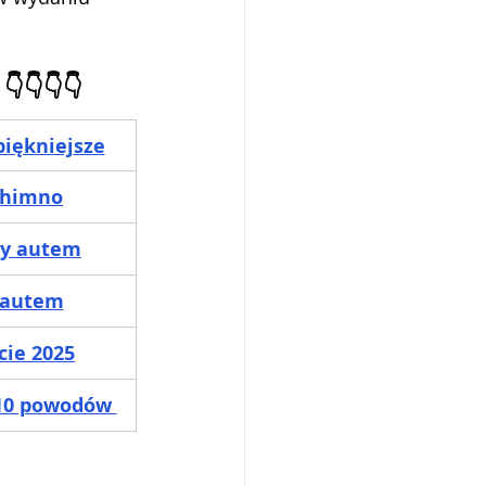
👇👇👇👇
jpiękniejsze
ethimno
ty autem
ć autem
cie 2025
 10 powodów 