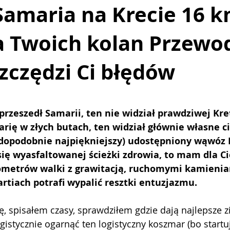
amaria na Krecie 16 
la Twoich kolan Przewo
taryka
Tajlandia
Austria
Sycylia
Maroko
zczędzi Ci błędów
 5 gwiazdek.
przeszedł Samarii, ten nie widział prawdziwej Kre
rię w złych butach, ten widział głównie własne ci
wdopodobnie najpiękniejszy) udostępniony wąwóz E
się wyasfaltowanej ścieżki zdrowia, to mam dla C
ilometrów walki z grawitacją, ruchomymi kamienia
rtiach potrafi wypalić resztki entuzjazmu.
ę, spisałem czasy, sprawdziłem gdzie dają najlepsze 
ogistycznie ogarnąć ten logistyczny koszmar (bo startu