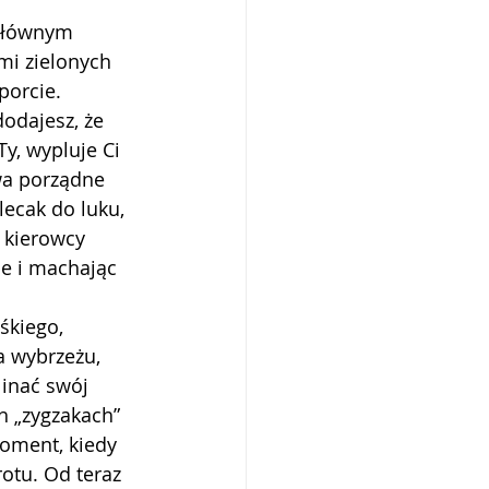
 głównym 
mi zielonych 
porcie. 
odajesz, że 
Ty, wypluje Ci 
dwa porządne 
ecak do luku, 
 kierowcy 
pe i machając 
śkiego, 
a wybrzeżu, 
inać swój 
h „zygzakach” 
oment, kiedy 
otu. Od teraz 