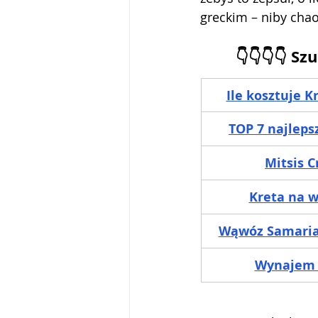
greckim – niby chao
👇👇👇👇 Sz
Ile kosztuje K
TOP 7 najleps
Mitsis C
Kreta na w
Wąwóz Samaria 
Wynajem 