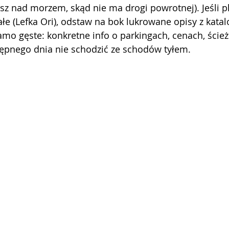
z nad morzem, skąd nie ma drogi powrotnej). Jeśli p
e (Lefka Ori), odstaw na bok lukrowane opisy z katal
mo gęste: konkretne info o parkingach, cenach, ścieżk
tępnego dnia nie schodzić ze schodów tyłem.