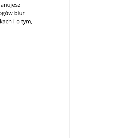
lanujesz 
ogów biur 
ach i o tym, 