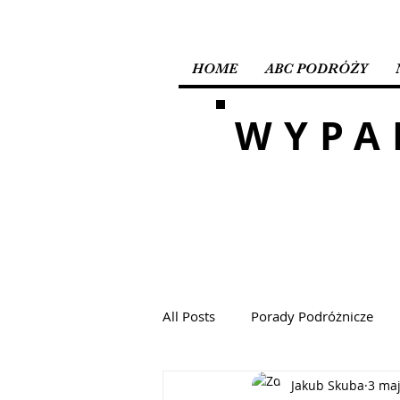
HOME
ABC PODRÓŻY
WYPA
All Posts
Porady Podróżnicze
Jakub Skuba
3 ma
Malediwy
Oman
Chor