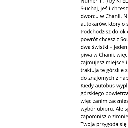
Numer 1 :-) by KTEL
Słuchaj, jeśli chce
dworcu w Chanii. Ni
autokarów, który o s
Podchodzisz do okie
powrót chcesz z Soug
dwa świstki – jeden
piwa w Chanii, więc
zajmujesz miejsce i
traktują te górskie
do znajomych z nap
Kiedy autobus wyplu
górskiego powietrza
więc zanim zacznies
wybór ubioru. Ale s
zapomnisz o zimnie,
Twoja przygoda się 