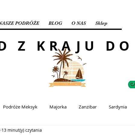
NASZE PODRÓŻE
BLOG
O NAS
Sklep
D Z KRAJU DO
Podróże Meksyk
Majorka
Zanzibar
Sardynia
j
13 minut(y) czytania
wacja
Kreta
Bali
Singapur
Abu Dhabi
D