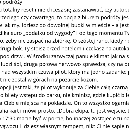
o podróży
 totalny reset i nie chcesz się zastanawiać, czy autob
rzeciego czy czwartego, to opcja z biurem podróży jes
 jak my. Idziesz do dowolnej budki w mieście – a jest 
e kilka euro „podatku od wygody” i od tego momentu 
o, żeby nie zaspać na zbiórkę. O szóstej rano, kiedy n
rugi bok, Ty stoisz przed hotelem i czekasz na autokar
spod drzwi. W środku zazwyczaj panuje klimat jak na s
 ludzi śpi, druga połowa nerwowo sprawdza, czy na p
 a nad wszystkim czuwa pilot, który ma jedno zadanie: 
kt nie został w górach na pożarcie kozom.
opcji jest taki, że pilot wykonuje za Ciebie całą czarną
o bilety wstępu do parku, nie kminisz, gdzie kupić bil
la Ciebie miejsca na pokładzie. On to wszystko ogarnia
talia kart i mówi prosto: „Dobra ekipa, tu jest wejście,
 17:30 macie być w porcie, bo inaczej zostajecie tu na
wąwozu i idziesz własnym tempem, nikt Ci nie sapie 