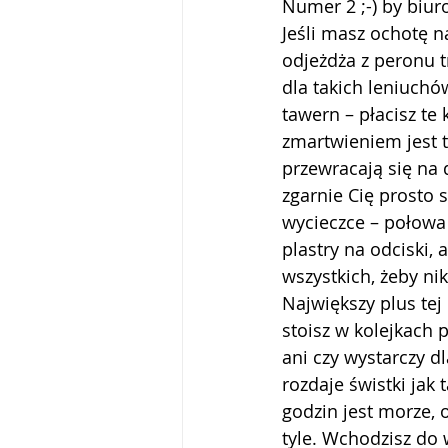
Numer 2 ;-) by biur
Jeśli masz ochotę na
odjeżdża z peronu t
dla takich leniuchów
tawern – płacisz t
zmartwieniem jest t
przewracają się na d
zgarnie Cię prosto 
wycieczce – połowa
plastry na odciski,
wszystkich, żeby ni
Największy plus tej 
stoisz w kolejkach p
ani czy wystarczy d
rozdaje świstki jak 
godzin jest morze, o
tyle. Wchodzisz do 