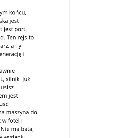
ym końcu, 
ka jest 
jest port. 
d. Ten rejs to 
rz, a Ty 
enerację i 
rawnie 
silniki już 
usisz 
em jest 
uści 
ona maszyna do 
w fotel i 
 Nie ma bata, 
 w wydaniu 