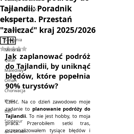
Tajlandii: Poradnik
Podróże Meksyk
eksperta. Przestań
Majorka
"zaliczać" kraj 2025/2026
Zanzibar
🇹🇭
Sardynia
Oceniono na NaN z 5 gwiazdek.
Minorka
Jak zaplanować podróż 
Qatar
do Tajlandii, by uniknąć 
Malediwy
błędów, które popełnia 
Oman
90% turystów?
Chorwacja
Kreta
Cześć. Na co dzień zawodowo moje 
zadanie to 
planowanie podróży do 
Bali
Tajlandii
. To nie jest hobby, to moja 
Singapur
praca. Przerobiłem setki tras, 
przeanalizowałem tysiące błędów i 
Abu Dhabi