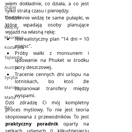
wiem dokładnie, co działa, a co jest 
Dubaj
tylko stratą czasu i pieniędzy.
Teneryfa
Codziennie widzę te same pułapki, w 
które wpadają osoby planujące 
Włochy
wyjazd na własną rękę:
Mauritius
Nierealistyczny plan "14 dni = 10 
miejsc".
Kostaryka
Próby walki z monsunem i 
Tajlandia
lądowanie na Phuket w środku 
pory deszczowej.
Austria
Tracenie cennych dni urlopu na 
Sycylia
lotniskach, bo ktoś źle 
Maroko
zaplanował transfery między 
wyspami.
Malta
Dziś zdradzę Ci mój kompletny 
Bari
proces myślowy. To nie jest teoria 
skopiowana z przewodników. To jest 
praktyczny poradnik
 oparty na 
setkach udanych (i kilkudziesięciu 