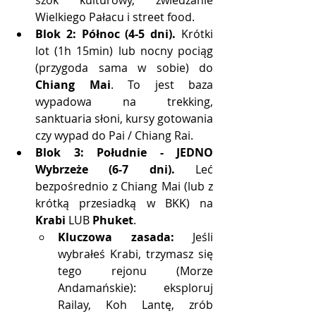
szok kulturowy, zwiedzanie 
Wielkiego Pałacu i street food.
Blok 2: Północ (4-5 dni).
 Krótki 
lot (1h 15min) lub nocny pociąg 
(przygoda sama w sobie) do 
Chiang Mai
. To jest baza 
wypadowa na trekking, 
sanktuaria słoni, kursy gotowania 
czy wypad do Pai / Chiang Rai.
Blok 3: Południe - JEDNO 
Wybrzeże (6-7 dni).
 Leć 
bezpośrednio z Chiang Mai (lub z 
krótką przesiadką w BKK) na 
Krabi
 LUB 
Phuket
.
Kluczowa zasada:
 Jeśli 
wybrałeś Krabi, trzymasz się 
tego rejonu (Morze 
Andamańskie): eksploruj 
Railay, Koh Lantę, zrób 