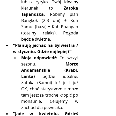
lubisz ryzyko. Twój idealny 
kierunek to 
Zatoka 
Tajlandzka
. Robimy plan 
Bangkok (2-3 dni) + Koh 
Samui (baza) + Koh Phangan 
(totalny relaks). Pogoda 
będzie świetna.
"Planuję jechać na Sylwestra / 
w styczniu. Gdzie najlepiej?"
Moja odpowiedź:
 To szczyt 
sezonu. 
Morze 
Andamańskie (Krabi, 
Lanta)
 będzie idealne. 
Zatoka (Samui) też jest już 
OK, choć statystycznie może 
tam jeszcze trochę kropić po 
monsunie. Celujemy w 
Zachód dla pewniaka.
"Jadę w kwietniu. Gdzieś 