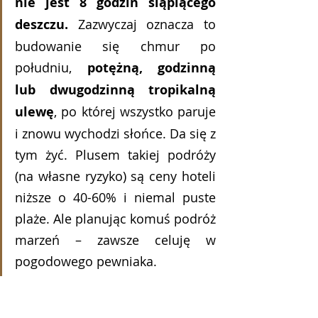
nie jest 8 godzin siąpiącego 
deszczu. 
Zazwyczaj oznacza to 
budowanie się chmur po 
południu, 
potężną, godzinną 
lub dwugodzinną tropikalną 
ulewę
, po której wszystko paruje 
i znowu wychodzi słońce. Da się z 
tym żyć. Plusem takiej podróży 
(na własne ryzyko) są ceny hoteli 
niższe o 40-60% i niemal puste 
plaże. Ale planując komuś podróż 
marzeń – zawsze celuję w 
pogodowego pewniaka.