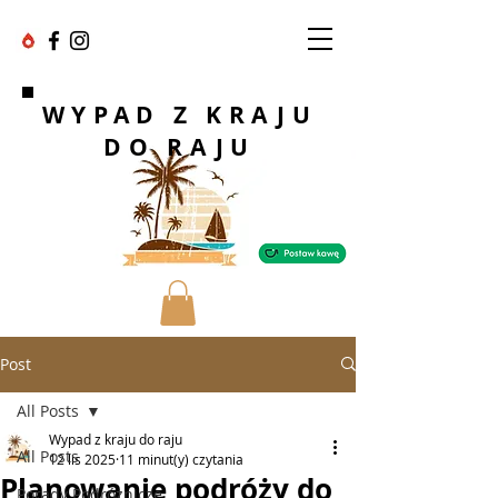
WYPAD Z KRAJU
DO RAJU
Post
All Posts
Wypad z kraju do raju
All Posts
12 lis 2025
11 minut(y) czytania
Planowanie podróży do
Porady Podróżnicze