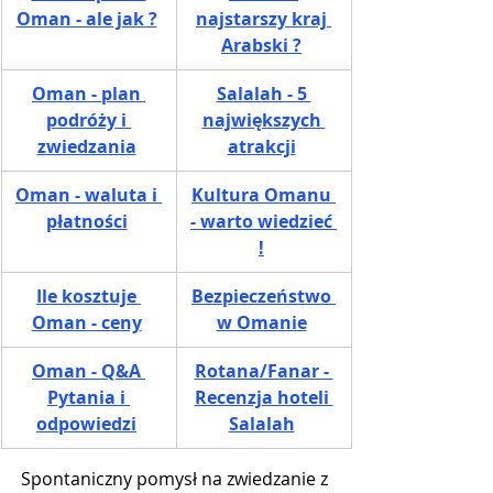
Oman - ale jak ?
najstarszy kraj 
Arabski ?
​Oman - plan 
Salalah - 5 
podróży i 
największych 
zwiedzania
atrakcji
​Oman - waluta i 
​Kultura Omanu 
płatności
- warto wiedzieć 
!
Ile kosztuje 
​Bezpieczeństwo 
Oman - ceny
w Omanie
​Oman - Q&A 
Rotana/Fanar - 
Pytania i 
Recenzja hoteli 
odpowiedzi
Salalah
Spontaniczny pomysł na zwiedzanie z 