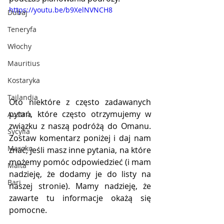
https://youtu.be/b9XelNVNCH8
Dubaj
Teneryfa
Włochy
Mauritius
Kostaryka
Tajlandia
Oto niektóre z często zadawanych 
pytań, które często otrzymujemy w 
Austria
związku z naszą podróżą do Omanu. 
Sycylia
Zostaw komentarz poniżej i daj nam 
Maroko
znać, jeśli masz inne pytania, na które 
możemy pomóc odpowiedzieć (i mam 
Malta
nadzieję, że dodamy je do listy na 
Bari
naszej stronie). Mamy nadzieję, że 
zawarte tu informacje okażą się 
pomocne. 