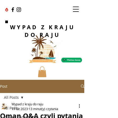
WYPAD Z KRAJU
DO RAJU
Post
All Posts
Wypad z kraju do raju
All Posts
17 lut 2023
13 minut(y) czytania
Oman Q&A czyli pytania
Porady Podróżnicze