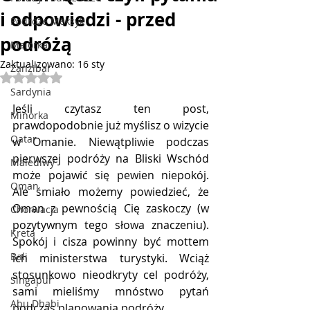
i odpowiedzi - przed
Podróże Meksyk
podróżą
Majorka
Zaktualizowano:
16 sty
Zanzibar
Oceniono na NaN z 5 gwiazdek.
Sardynia
Jeśli czytasz ten post, 
Minorka
prawdopodobnie już myślisz o wizycie 
Qatar
w Omanie. Niewątpliwie podczas 
pierwszej podróży na Bliski Wschód 
Malediwy
może pojawić się pewien niepokój. 
Oman
Ale śmiało możemy powiedzieć, że 
Oman z pewnością Cię zaskoczy (w 
Chorwacja
pozytywnym tego słowa znaczeniu). 
Kreta
Spokój i cisza powinny być mottem 
Bali
ich ministerstwa turystyki. Wciąż 
stosunkowo nieodkryty cel podróży, 
Singapur
sami mieliśmy mnóstwo pytań 
Abu Dhabi
podczas planowania podróży. 