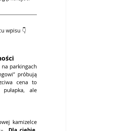
u wpisu 👇
ności
na parkingach 
gowi” próbują 
zciwa cena to 
 pułapka, ale 
wej kamizelce 
:– 
„Dla ciebie, 