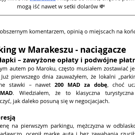
mogą iść nawet w setki dolarów 💸 
 obszernym komentarzem, opinią o miejscach na końc
ing w Marakeszu - naciągacze 
apki – zawyżone opłaty i podwójne płat
ym autem po Maroku, często musiałem zostawiać je 
Już pierwszego dnia zauważyłem, że lokalni „parkin
lne stawki – nawet 
200 MAD za dobę
, choć uc
 MAD
. Wiedziałem, że to klasyczna turystyczna
zyć, jak daleko posuną się w negocjacjach.
resją
enę na pierwszym parkingu, mężczyzna w odblasko
adawczo, ocenił markę auta i bez zawahania rzucił