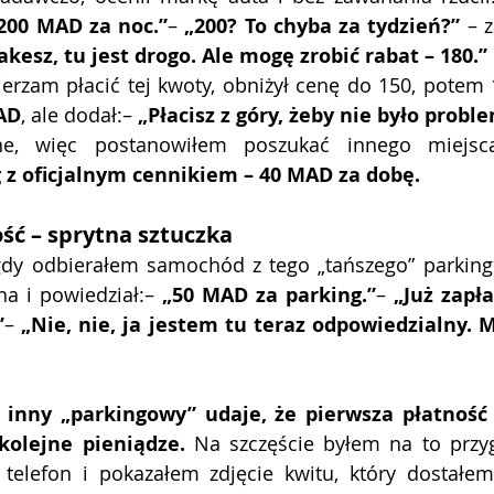
 200 MAD za noc.”
– 
„200? To chyba za tydzień?”
 – 
akesz, tu jest drogo. Ale mogę zrobić rabat – 180.”
erzam płacić tej kwoty, obniżył cenę do 150, potem 
AD
, ale dodał:– 
„Płacisz z góry, żeby nie było probl
ne, więc postanowiłem poszukać innego miejsc
 z oficjalnym cennikiem – 40 MAD za dobę.
ść – sprytna sztuczka
dy odbierałem samochód z tego „tańszego” parkingu
a i powiedział:– 
„50 MAD za parking.”
– 
„Już zapła
”
– 
„Nie, nie, ja jestem tu teraz odpowiedzialny. M
 
inny „parkingowy” udaje, że pierwsza płatność si
kolejne pieniądze.
 Na szczęście byłem na to przyg
telefon i pokazałem zdjęcie kwitu, który dostałem