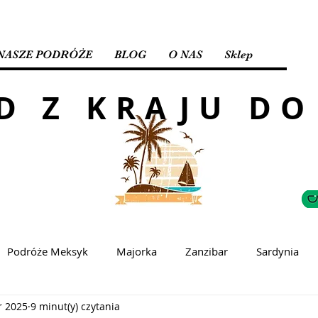
NASZE PODRÓŻE
BLOG
O NAS
Sklep
D Z KRAJU DO
Podróże Meksyk
Majorka
Zanzibar
Sardynia
r 2025
9 minut(y) czytania
wacja
Kreta
Bali
Singapur
Abu Dhabi
D