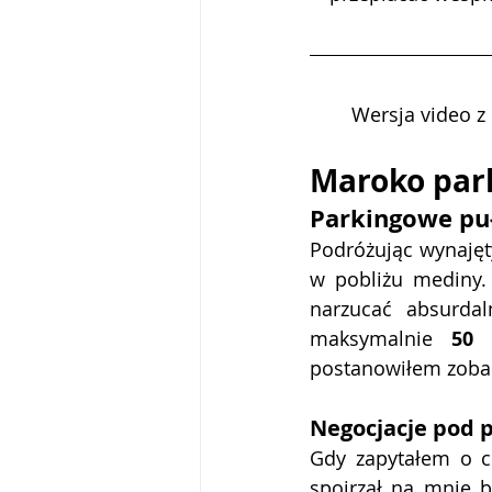
Wersja video z
Maroko park
Parkingowe puł
Podróżując wynajęt
w pobliżu mediny. 
narzucać absurda
maksymalnie 
50
postanowiłem zobac
Negocjacje pod p
Gdy zapytałem o c
spojrzał na mnie b