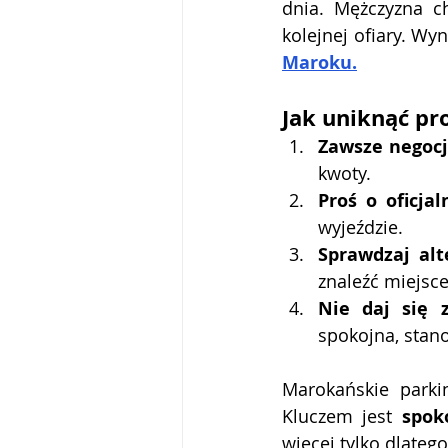
dnia. Mężczyzna ch
kolejnej ofiary. Wy
Maroku.
Jak uniknąć p
Zawsze negoc
kwoty.
Proś o oficjal
wyjeździe.
Sprawdzaj alt
znaleźć miejsc
Nie daj się z
spokojna, stano
Marokańskie parkin
Kluczem jest 
spok
więcej tylko dlatego