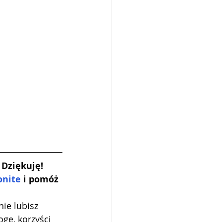
 Dziękuję!
onite
 i pomóż 
ie lubisz 
gę, korzyści 