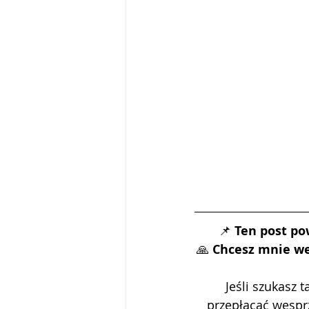
📌 
Ten post po
🙏 
Chcesz mnie we
Jeśli szukasz 
przepłacać wespr