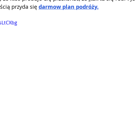
cią przyda się 
darmow plan podróży.
vsLtCXbg