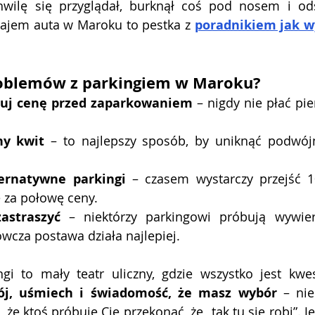
wilę się przyglądał, burknął coś pod nosem i odsz
najem auta w Maroku to pestka z 
poradnikiem jak w
roblemów z parkingiem w Maroku?
juj cenę przed zaparkowaniem
 – nigdy nie płać pi
ny kwit
 – to najlepszy sposób, by uniknąć podwójn
ernatywne parkingi
 – czasem wystarczy przejść 1
e za połowę ceny.
astraszyć
 – niektórzy parkingowi próbują wywiera
wcza postawa działa najlepiej.
gi to mały teatr uliczny, gdzie wszystko jest kwest
ój, uśmiech i świadomość, że masz wybór
 – nie
, że ktoś próbuje Cię przekonać, że „tak tu się robi”. Je