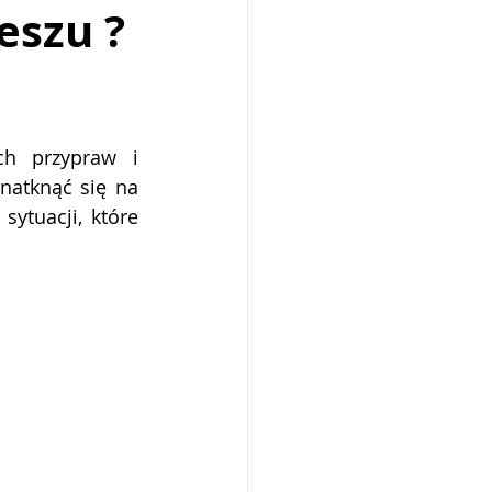
eszu ?
Malta
Bari
h przypraw i 
natknąć się na 
ytuacji, które 