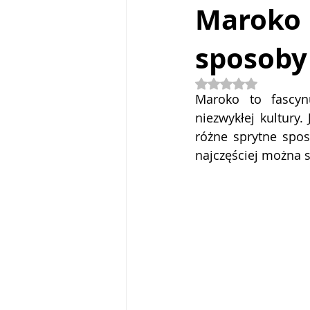
Maroko 
sposoby
Włochy
Mauritius
Kos
Oceniono na NaN z
Maroko to fascyn
niezwykłej kultury
różne sprytne spos
najczęściej można 