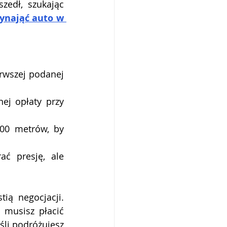
edł, szukając 
ynająć auto w 
erwszej podanej 
ej opłaty przy 
00 metrów, by 
ć presję, ale 
ią negocjacji. 
 musisz płacić 
śli podróżujesz 