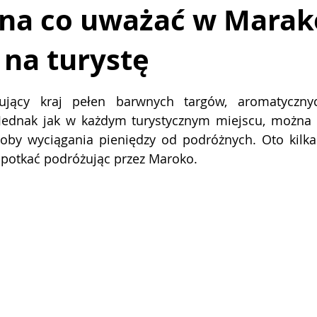
na co uważać w Marak
 na turystę
taryka
Tajlandia
Austria
Sycylia
Maroko
 5 gwiazdek.
ujący kraj pełen barwnych targów, aromatycznyc
. Jednak jak w każdym turystycznym miejscu, można 
oby wyciągania pieniędzy od podróżnych. Oto kilka s
spotkać podróżując przez Maroko.