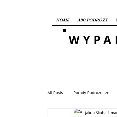
HOME
ABC PODRÓŻY
WYPA
All Posts
Porady Podróżnicze
Jakub Skuba
1 ma
Malediwy
Oman
Chor