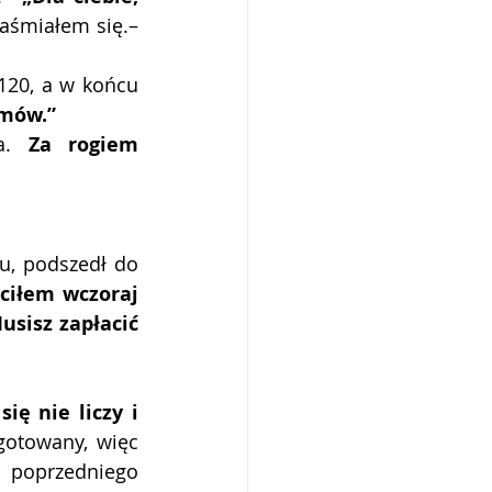
zaśmiałem się.–
120, a w końcu 
emów.”
a. 
Za rogiem 
, podszedł do 
ciłem wczoraj 
usisz zapłacić 
ę nie liczy i 
otowany, więc 
 poprzedniego 