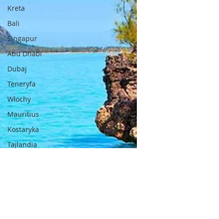
Kreta
Bali
Singapur
Abu Dhabi
Dubaj
Teneryfa
Włochy
Mauritius
Kostaryka
Tajlandia
Austria
Sycylia
Maroko
Malta