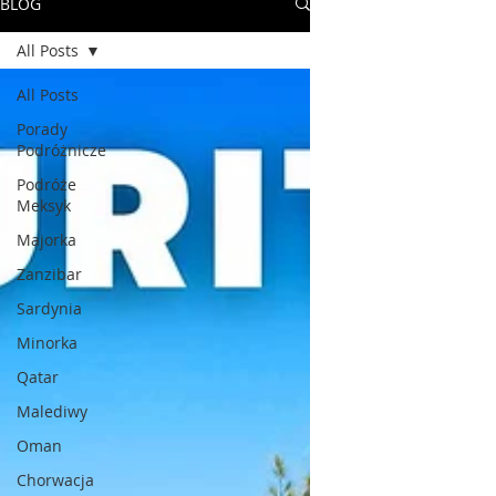
BLOG
All Posts
All Posts
Porady
Podróżnicze
Podróże
Meksyk
Majorka
Zanzibar
Sardynia
Minorka
Qatar
Malediwy
Oman
Chorwacja