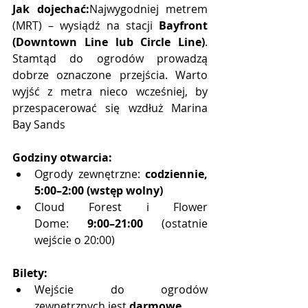
Jak dojechać:
Najwygodniej metrem 
(MRT) – wysiądź na stacji 
Bayfront 
(Downtown Line lub Circle Line)
. 
Stamtąd do ogrodów prowadzą 
dobrze oznaczone przejścia. Warto 
wyjść z metra nieco wcześniej, by 
przespacerować się wzdłuż Marina 
Bay Sands
Godziny otwarcia:
Ogrody zewnętrzne: 
codziennie, 
5:00–2:00 (wstęp wolny)
Cloud Forest i Flower 
Dome: 
9:00–21:00
 (ostatnie 
wejście o 20:00)
Bilety:
Wejście do ogrodów 
zewnętrznych jest 
darmowe