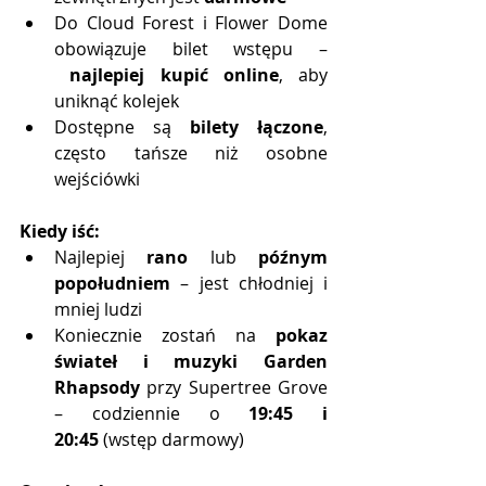
Do Cloud Forest i Flower Dome 
obowiązuje bilet wstępu –
najlepiej kupić online
, aby 
uniknąć kolejek
Dostępne są 
bilety łączone
, 
często tańsze niż osobne 
wejściówki
Kiedy iść:
Najlepiej 
rano
 lub 
późnym 
popołudniem
 – jest chłodniej i 
mniej ludzi
Koniecznie zostań na 
pokaz 
świateł i muzyki Garden 
Rhapsody
 przy Supertree Grove 
– codziennie o 
19:45 i 
20:45
 (wstęp darmowy)