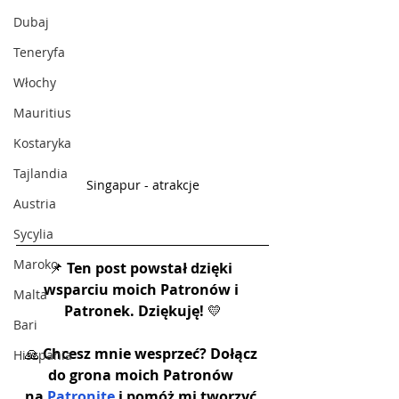
Dubaj
Teneryfa
Włochy
Mauritius
Kostaryka
Tajlandia
Singapur - atrakcje
Austria
Sycylia
Maroko
📌 
Ten post powstał dzięki 
wsparciu moich Patronów i 
Malta
Patronek. Dziękuję!
 💛
Bari
🙏 
Chcesz mnie wesprzeć? Dołącz 
Hiszpania
do grona moich Patronów 
na 
Patronite
 i pomóż mi tworzyć 