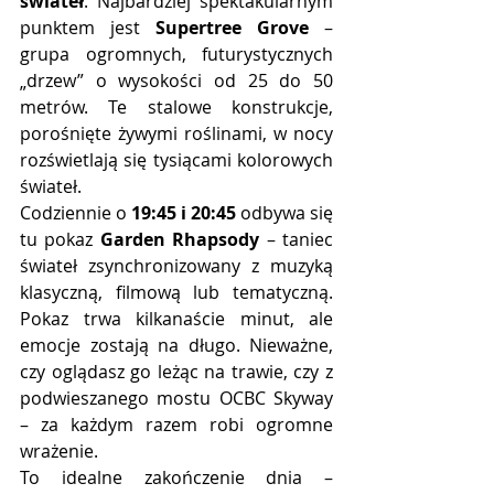
świateł
. Najbardziej spektakularnym 
punktem jest 
Supertree Grove
 – 
grupa ogromnych, futurystycznych 
„drzew” o wysokości od 25 do 50 
metrów. Te stalowe konstrukcje, 
porośnięte żywymi roślinami, w nocy 
rozświetlają się tysiącami kolorowych 
świateł.
Codziennie o 
19:45 i 20:45
 odbywa się 
tu pokaz 
Garden Rhapsody
 – taniec 
świateł zsynchronizowany z muzyką 
klasyczną, filmową lub tematyczną. 
Pokaz trwa kilkanaście minut, ale 
emocje zostają na długo. Nieważne, 
czy oglądasz go leżąc na trawie, czy z 
podwieszanego mostu OCBC Skyway 
– za każdym razem robi ogromne 
wrażenie.
To idealne zakończenie dnia –