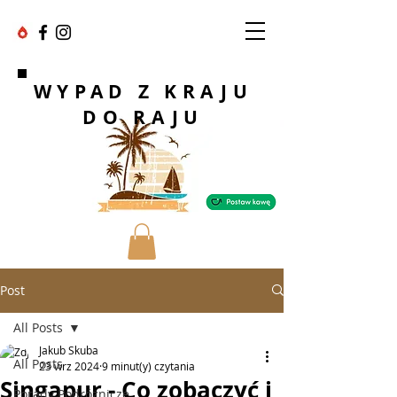
WYPAD Z KRAJU
DO RAJU
Post
All Posts
Jakub Skuba
All Posts
23 wrz 2024
9 minut(y) czytania
Singapur - Co zobaczyć i
Porady Podróżnicze