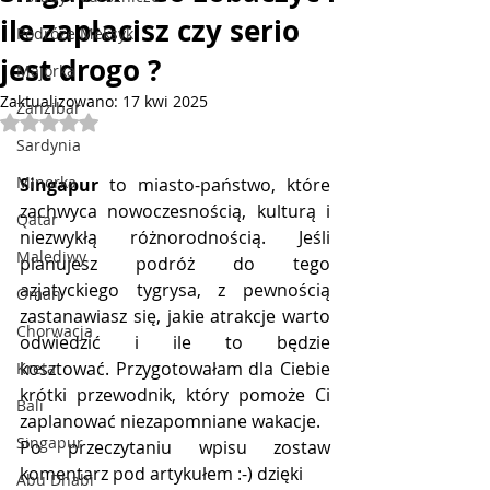
ile zapłacisz czy serio
Podróże Meksyk
jest drogo ?
Majorka
Zaktualizowano:
17 kwi 2025
Zanzibar
Oceniono na NaN z 5 gwiazdek.
Sardynia
Minorka
Singapur
 to miasto-państwo, które 
zachwyca nowoczesnością, kulturą i 
Qatar
niezwykłą różnorodnością. Jeśli 
Malediwy
planujesz podróż do tego 
azjatyckiego tygrysa, z pewnością 
Oman
zastanawiasz się, jakie atrakcje warto 
Chorwacja
odwiedzić i ile to będzie 
kosztować. Przygotowałam dla Ciebie 
Kreta
krótki przewodnik, który pomoże Ci 
Bali
zaplanować niezapomniane wakacje.
Singapur
Po przeczytaniu wpisu zostaw 
komentarz pod artykułem :-) dzięki
Abu Dhabi