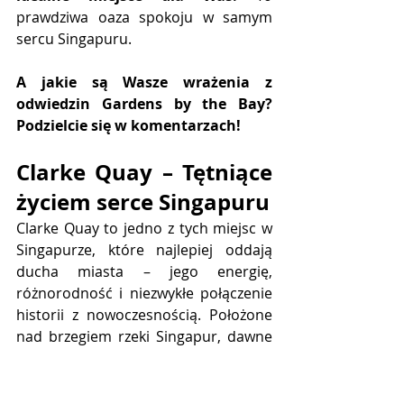
prawdziwa oaza spokoju w samym 
sercu Singapuru.
A jakie są Wasze wrażenia z 
odwiedzin Gardens by the Bay? 
Podzielcie się w komentarzach!
Clarke Quay – Tętniące 
życiem serce Singapuru
Clarke Quay to jedno z tych miejsc w 
Singapurze, które najlepiej oddają 
ducha miasta – jego energię, 
różnorodność i niezwykłe połączenie 
historii z nowoczesnością. Położone 
nad brzegiem rzeki Singapur, dawne 
centrum handlu i żeglugi zmieniło się 
w dynamiczną dzielnicę rozrywki, 
która nie zasypia nigdy. Wieczorami i 