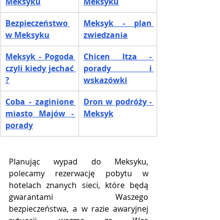
Meksyku
Meksyku
Bezpieczeństwo 
Meksyk - plan 
w Meksyku
zwiedzania
Meksyk - Pogoda 
Chicen Itza - 
czyli kiedy jechać 
porady i 
?
wskazówki
Coba - zaginione 
Dron w podróży - 
miasto Majów - 
Meksyk
porady
Planując wypad do Meksyku, 
polecamy rezerwację pobytu w 
hotelach znanych sieci, które będą 
gwarantami Waszego 
bezpieczeństwa, a w razie awaryjnej 