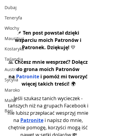
Dubaj
Teneryfa
Włochy
📌 
Ten post powstał dzięki 
Mauritius
wsparciu moich Patronów i 
Patronek. Dziękuję!
 💛
Kostaryka
Tajlandia
🙏 
Chcesz mnie wesprzeć? Dołącz 
do grona moich Patronów 
Austria
na 
Patronite
 i pomóż mi tworzyć 
Sycylia
więcej takich treści! 
🌍
Maroko
Jeśli szukasz tanich wycieczek - 
Malta
tańszych niż na grupach Facebook i 
Bari
nie lubisz przepłacać wesprzyj mnie 
na 
Patronite
 i napisz do mnie, 
chętnie pomogę, korzyści mogą iść 
nawet w setki dolarów 💸