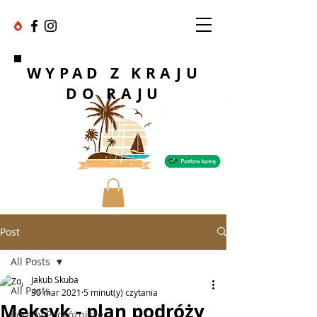
WYPAD Z KRAJU
DO RAJU
Post
All Posts
Jakub Skuba
All Posts
30 mar 2021
5 minut(y) czytania
Meksyk - plan podróży
Porady Podróżnicze