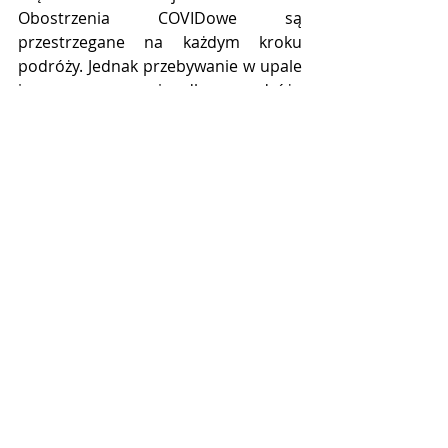
Obostrzenia COVIDowe są 
przestrzegane na każdym kroku 
podróży. Jednak przebywanie w upale 
i spore zmęczenie długą podróżą 
sprawiają, że niektórzy szybko pozbyli 
się swoich maseczek :-(
Czy rozsądnie jest 
podróżować po Meksyku na 
własną rękę ?