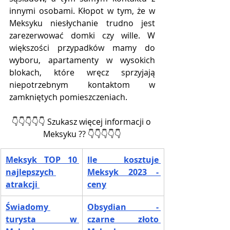
innymi osobami. Kłopot w tym, że w 
Meksyku niesłychanie trudno jest 
zarezerwować domki czy wille. W 
większości przypadków mamy do 
wyboru, apartamenty w wysokich 
blokach, które wręcz sprzyjają 
niepotrzebnym kontaktom w 
zamkniętych pomieszczeniach.
👇👇👇👇👇 Szukasz więcej informacji o 
Meksyku ?? 👇👇👇👇👇
Meksyk TOP 10 
Ile kosztuje 
najlepszych 
Meksyk 2023 - 
atrakcji 
ceny
Świadomy 
Obsydian - 
turysta w 
czarne złoto 