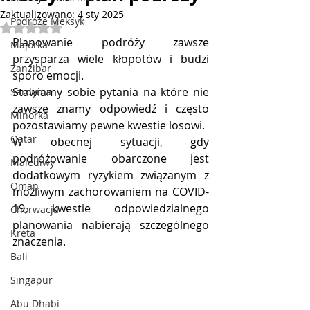
Zaktualizowano:
4 sty 2025
Podróże Meksyk
Oceniono na NaN z 5 gwiazdek.
Planowanie podróży zawsze 
Majorka
przysparza wiele kłopotów i budzi 
Zanzibar
sporo emocji. 
Stawiamy sobie pytania na które nie 
Sardynia
zawsze znamy odpowiedź i często 
Minorka
pozostawiamy pewne kwestie losowi. 
Qatar
W obecnej sytuacji, gdy 
podróżowanie obarczone jest 
Malediwy
dodatkowym ryzykiem związanym z 
Oman
możliwym zachorowaniem na COVID-
19, kwestie odpowiedzialnego 
Chorwacja
planowania nabierają szczególnego 
Kreta
znaczenia. 
Bali
Singapur
Abu Dhabi