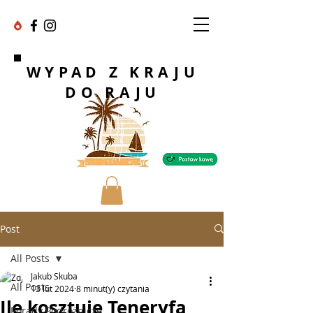
WYPAD Z KRAJU
DO RAJU
Post
All Posts
Jakub Skuba
All Posts
13 lut 2024
8 minut(y) czytania
Ile kosztuje Teneryfa
Porady Podróżnicze