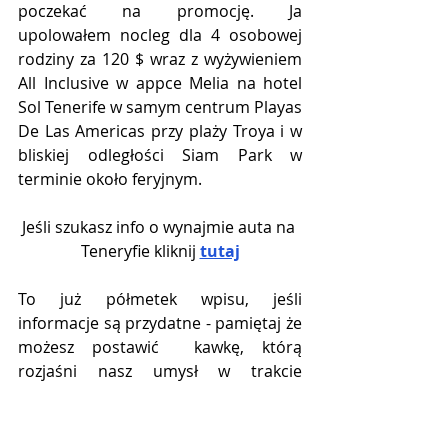
poczekać na promocję. Ja 
upolowałem nocleg dla 4 osobowej 
rodziny za 120 $ wraz z wyżywieniem 
All Inclusive w appce Melia na hotel 
Sol Tenerife w samym centrum Playas 
De Las Americas przy plaży Troya i w 
bliskiej odległości Siam Park w 
terminie około feryjnym.
Jeśli szukasz info o wynajmie auta na 
Teneryfie kliknij 
tutaj
To już półmetek wpisu, jeśli 
informacje są przydatne - pamiętaj że 
możesz postawić  kawkę, którą 
rozjaśni nasz umysł w trakcie 
zbierania informacji z podróży, 
którymi dzielimy się z Wami chętnie 
☺️ 