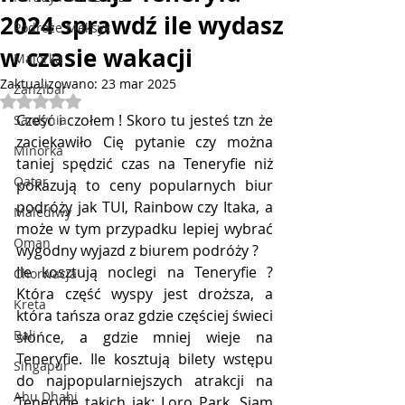
2024 sprawdź ile wydasz
Podróże Meksyk
w czasie wakacji
Majorka
Zaktualizowano:
23 mar 2025
Zanzibar
Oceniono na NaN z 5 gwiazdek.
Cześć i czołem ! Skoro tu jesteś tzn że 
Sardynia
zaciekawiło Cię pytanie czy można 
Minorka
taniej spędzić czas na Teneryfie niż 
Qatar
pokazują to ceny popularnych biur 
podróży jak TUI, Rainbow czy Itaka, a 
Malediwy
może w tym przypadku lepiej wybrać 
Oman
wygodny wyjazd z biurem podróży ?
Ile kosztują noclegi na Teneryfie ? 
Chorwacja
Która część wyspy jest droższa, a 
Kreta
która tańsza oraz gdzie częściej świeci 
Bali
słońce, a gdzie mniej wieje na 
Teneryfie. Ile kosztują bilety wstępu 
Singapur
do najpopularniejszych atrakcji na 
Abu Dhabi
Teneryfie takich jak: Loro Park, Siam 