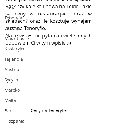
Park czy kolejka linowa na Teide. Jakie 
Dubaj
są ceny w restauracjach oraz w 
Teneryfa
sklepach? oraz ile kosztuje wynajem 
auta na Teneryfie.
Włochy
Na te wszystkie pytania i wiele innych 
Mauritius
odpowiem Ci w tym wpisie :-)
Kostaryka
Tajlandia
Austria
Sycylia
Maroko
Malta
Ceny na Teneryfie
Bari
Hiszpania