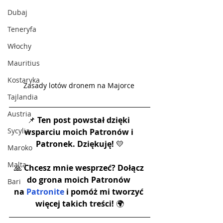
Dubaj
Teneryfa
Włochy
Mauritius
Kostaryka
Zasady lotów dronem na Majorce 
Tajlandia
Austria
📌 
Ten post powstał dzięki 
Sycylia
wsparciu moich Patronów i 
Patronek. Dziękuję!
 💛
Maroko
Malta
🙏 
Chcesz mnie wesprzeć? Dołącz 
do grona moich Patronów 
Bari
na 
Patronite
 i pomóż mi tworzyć 
więcej takich treści! 
🌍