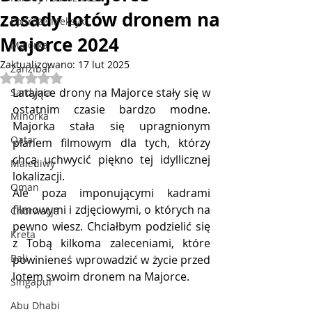
zasady lotów dronem na
Podróże Meksyk
Majorce 2024
Majorka
Zaktualizowano:
17 lut 2025
Zanzibar
Oceniono na NaN z 5 gwiazdek.
Latające drony na Majorce stały się w 
Sardynia
ostatnim czasie bardzo modne. 
Minorka
Majorka stała się upragnionym 
Qatar
planem filmowym dla tych, którzy 
chcą uchwycić piękno tej idyllicznej 
Malediwy
lokalizacji.
Oman
Ale poza imponującymi kadrami 
filmowymi i zdjęciowymi, o których na 
Chorwacja
pewno wiesz. Chciałbym podzielić się 
Kreta
z Tobą kilkoma zaleceniami, które 
Bali
powinieneś wprowadzić w życie przed 
lotem swoim dronem na Majorce.
Singapur
Abu Dhabi