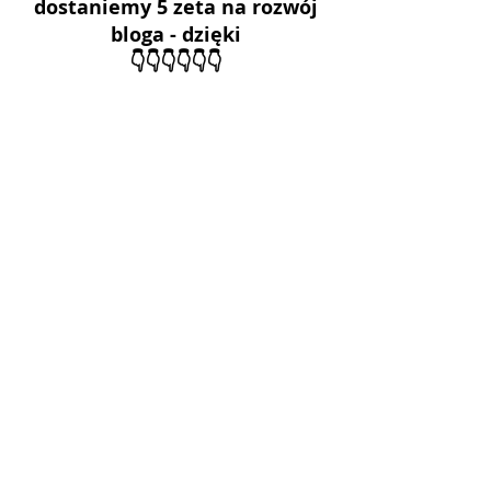
 dostaniemy 5 zeta na rozwój 
bloga - dzięki
👇👇👇👇👇👇