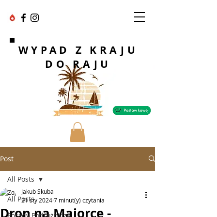
WYPAD Z KRAJU
DO RAJU
Post
All Posts
Jakub Skuba
All Posts
21 sty 2024
7 minut(y) czytania
Dron na Majorce -
Porady Podróżnicze