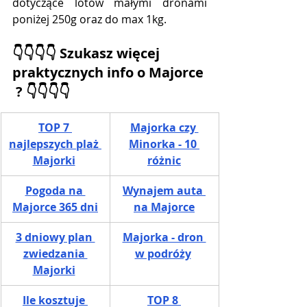
dotyczące lotów małymi dronami 
poniżej 250g oraz do max 1kg.
👇👇👇👇 Szukasz więcej 
praktycznych info o Majorce 
 ? 👇👇👇👇
TOP 7 
M
ajorka czy 
najlepszych plaż 
Minorka -
10 
Majorki
różnic
P
ogoda na 
W
ynajem auta 
Majorce
 365 dni
na Majorce
3 dniowy plan 
Majorka - dron 
zwiedzania 
w podróży
Majorki
Ile kosztuje 
TOP 8 