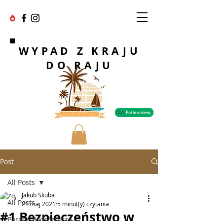
WYPAD Z KRAJU
DO RAJU
Post
All Posts
Jakub Skuba
All Posts
21 maj 2021
5 minut(y) czytania
#1 Bezpieczeństwo w
Porady Podróżnicze