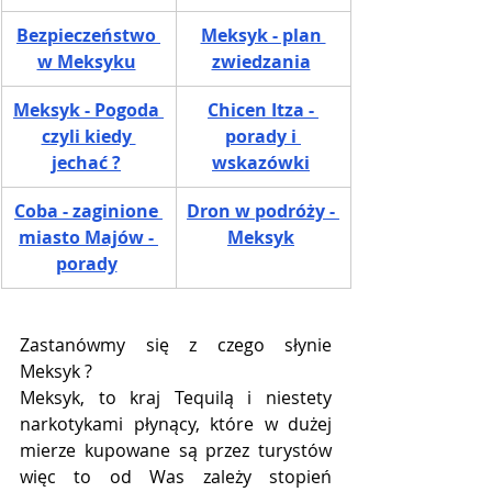
Bezpieczeństwo 
Meksyk - plan 
w Meksyku
zwiedzania
Meksyk - Pogoda 
Chicen Itza - 
czyli kiedy 
porady i 
jechać ?
wskazówki
Coba - zaginione 
Dron w podróży - 
miasto Majów - 
Meksyk
porady
Zastanówmy się z czego słynie 
Meksyk ?
Meksyk, to kraj Tequilą i niestety 
narkotykami płynący, które w dużej 
mierze kupowane są przez turystów 
więc to od Was zależy stopień 