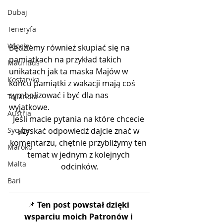
Dubaj
Teneryfa
Włochy
Będziemy również skupiać się na 
pamiątkach na przykład takich 
Mauritius
unikatach jak ta maska Majów w 
Kostaryka
końcu pamiątki z wakacji mają coś 
symbolizować i być dla nas 
Tajlandia
wyjątkowe. 
Austria
Jeśli macie pytania na które chcecie 
Sycylia
uzyskać odpowiedź dajcie znać w 
komentarzu, chętnie przybliżymy ten 
Maroko
temat w jednym z kolejnych 
Malta
odcinków.
Bari
📌 
Ten post powstał dzięki 
wsparciu moich Patronów i 