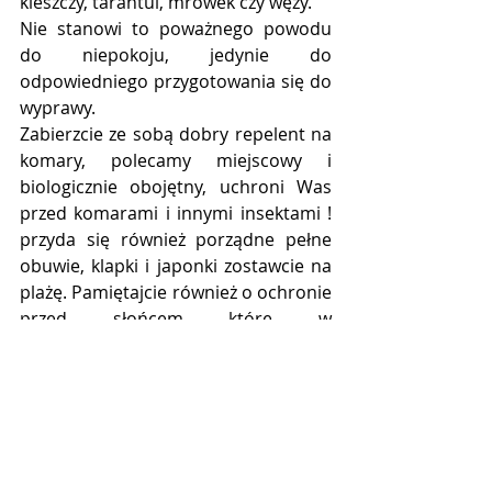
kleszczy, tarantul, mrówek czy węży.
Nie stanowi to poważnego powodu 
do niepokoju, jedynie do 
odpowiedniego przygotowania się do 
wyprawy.
Zabierzcie ze sobą dobry repelent na 
komary, polecamy miejscowy i 
biologicznie obojętny, uchroni Was 
przed komarami i innymi insektami ! 
przyda się również porządne pełne 
obuwie, klapki i japonki zostawcie na 
plażę. Pamiętajcie również o ochronie 
przed słońcem które w 
podrównikowej strefie klimatycznej 
potrafi być bezwzględne. Nawet gdy 
słońce jest za chmurką polecam 
zabezpieczyć się kremem z wysokim 
faktorem by uniknąć kilkudniowego 
poparzenia czego boleśnie 