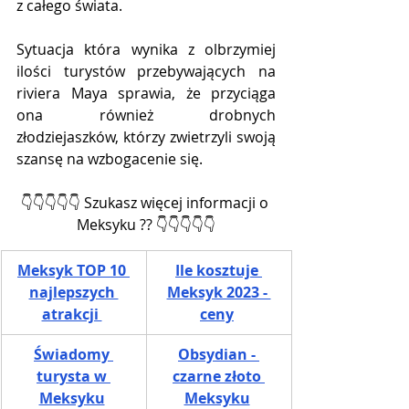
z całego świata. 
Sytuacja która wynika z olbrzymiej 
ilości turystów przebywających na 
riviera Maya sprawia, że przyciąga 
ona również drobnych 
złodziejaszków, którzy zwietrzyli swoją 
szansę na wzbogacenie się.
👇👇👇👇👇 Szukasz więcej informacji o 
Meksyku ?? 👇👇👇👇👇
Meksyk TOP 10 
Ile kosztuje 
najlepszych 
Meksyk 2023 - 
atrakcji 
ceny
Świadomy 
Obsydian - 
turysta w 
czarne złoto 
Meksyku
Meksyku