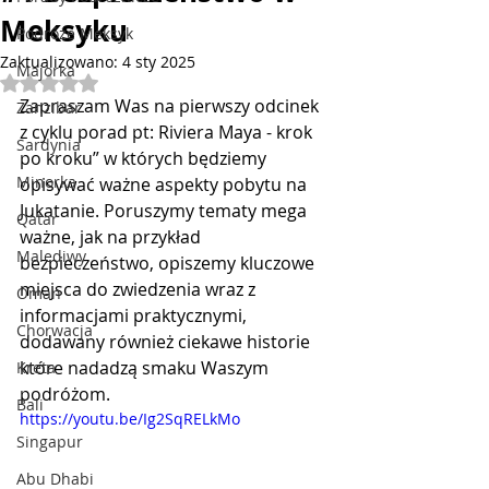
Meksyku
Podróże Meksyk
Zaktualizowano:
4 sty 2025
Majorka
Oceniono na NaN z 5 gwiazdek.
Zapraszam Was na pierwszy odcinek 
Zanzibar
z cyklu porad pt: Riviera Maya - krok 
Sardynia
po kroku” w których będziemy 
Minorka
opisywać ważne aspekty pobytu na 
Jukatanie. Poruszymy tematy mega 
Qatar
ważne, jak na przykład 
Malediwy
bezpieczeństwo, opiszemy kluczowe 
miejsca do zwiedzenia wraz z 
Oman
informacjami praktycznymi, 
Chorwacja
dodawany również ciekawe historie 
które nadadzą smaku Waszym 
Kreta
podróżom. 
Bali
https://youtu.be/Ig2SqRELkMo
Singapur
Abu Dhabi