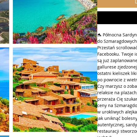
🐬 Północna Sardyn
do Szmaragdowych 
Przestań scrollować
Facebooku. Twoje i
są już zaplanowane
gallurese zjedzone
ostatni kieliszek li
po powrocie z wiet
Czy marzysz o zoba
relaksie na plażach
przeraża Cię szuka
ceny na Szmaragdo
w urokliwych alejkac
jak uniknąć bolesn
autentycznej, sardy
restauracji stworz