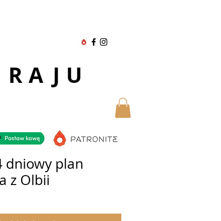
 RAJU
4 dniowy plan
 z Olbii
a
ena
abatowa