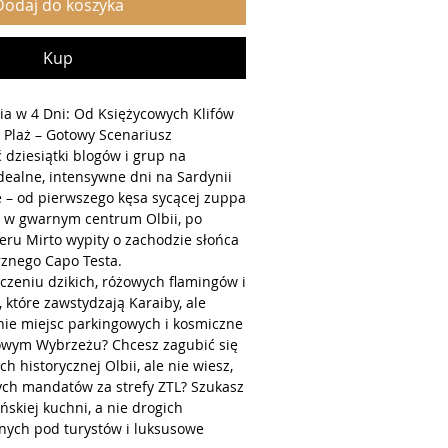
Dodaj do koszyka
Kup
ia w 4 Dni: Od Księżycowych Klifów
Plaż – Gotowy Scenariusz
 dziesiątki blogów i grup na
dealne, intensywne dni na Sardynii
 – od pierwszego kęsa sycącej zuppa
j w gwarnym centrum Olbii, po
kieru Mirto wypity o zachodzie słońca
rznego Capo Testa.
czeniu dzikich, różowych flamingów i
, które zawstydzają Karaiby, ale
nie miejsc parkingowych i kosmiczne
wym Wybrzeżu? Chcesz zagubić się
h historycznej Olbii, ale nie wiesz,
ych mandatów za strefy ZTL? Szukasz
ńskiej kuchni, a nie drogich
onych pod turystów i luksusowe