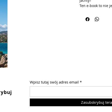
jachty?
Ten e-book to nie 
strategia zwiedzani
zaledwie 4 dni wyci
najlepsze – łącząc 
granitową naturę i 
włoskim dolce far 
Europy.
📍 Co znajdziesz w
Dzień po dniu: 
północnej Sardyn
laguny pełne fl
nuragi, luksuso
krajobrazy cypla
Logistyka rozpra
linki do tras, r
Wpisz tutaj swój adres email
adresy parkingó
Parcheggio Molo
rybuj
w Olbii czy spra
plażach), dzięki
Zasubskrybuj tera
nie stracisz ner
Twoja strategic