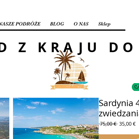
NASZE PODRÓŻE
BLOG
O NAS
Sklep
D Z KRAJU DO
Sardynia 
zwiedzania
Regularn
C
 75,00 € 
35,00 €
cena
R