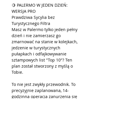
🍋 PALERMO W JEDEN DZIEŃ:
WERSJA PRO
Prawdziwa Sycylia bez
Turystycznego Filtra
Masz w Palermo tylko jeden pełny
dzień i nie zamierzasz go
zmarnować na stanie w kolejkach,
jedzenie w turystycznych
pułapkach i odfajkowywanie
sztampowych list "Top 10"? Ten
plan został stworzony z myślą o
Tobie.
To nie jest zwykły przewodnik. To
precyzyjnie zaplanowana, 14-
godzinna operacja zanurzenia się
w prawdziwym sycylijskim chaosie.
Zdejmujemy z miasta wierzchnią
warstwę i prowadzimy Cię prosto
do jego rdzenia – od porannego
krzyku sprzedawców na arabskim