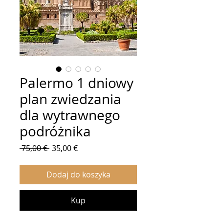
Palermo 1 dniowy
plan zwiedzania
dla wytrawnego
podróżnika
Regularna
Cena
 75,00 € 
35,00 €
cena
Rabatowa
Dodaj do koszyka
Kup