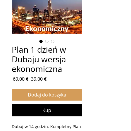
Plan 1 dzień w
Dubaju wersja
ekonomiczna
Regularna
Cena
 69,00 € 
39,00 €
cena
Rabatowa
Dodaj do koszyka
Kup
Dubaj w 14 godzin: Kompletny Plan