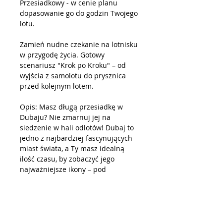
Przesiadkowy - w cenie planu
dopasowanie go do godzin Twojego
lotu.
Zamień nudne czekanie na lotnisku
w przygodę życia. Gotowy
scenariusz "Krok po Kroku" – od
wyjścia z samolotu do prysznica
przed kolejnym lotem.
Opis: Masz długą przesiadkę w
Dubaju? Nie zmarnuj jej na
siedzenie w hali odlotów! Dubaj to
jedno z najbardziej fascynujących
miast świata, a Ty masz idealną
ilość czasu, by zobaczyć jego
najważniejsze ikony – pod
warunkiem, że wiesz, jak to zrobić.
Większość turystów popełnia błędy:
Info o produkcie
jadą do zamkniętego o 7 rano
Dubai Mall, tracą czas w korkach
Zero czekania, zero papieru! 🌿
lub męczą się z bagażem w upale.