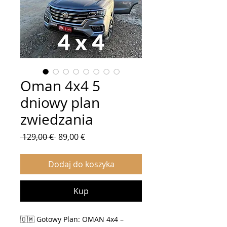
Oman 4x4 5
dniowy plan
zwiedzania
Regularna
Cena
 129,00 € 
89,00 €
cena
Rabatowa
Dodaj do koszyka
Kup
🇴🇲 Gotowy Plan: OMAN 4x4 –