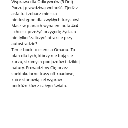
Wyprawa dla Odkrywców (5 Dni)
Poczuj prawdziwą wolność. Zjedź z
asfaltu i zobacz miejsca
niedostępne dla zwykłych turystów!
Masz w planach wynajem auta 4x4
i chcesz przeżyć przygodę życia, a
nie tylko "zaliczyć" atrakcje przy
autostradzie?
Ten e-book to esencja Omanu. To
plan dla tych, którzy nie boją się
kurzu, stromych podjazdów i dzikiej
natury. Prowadzimy Cię przez
spektakularne trasy off-roadowe,
które stanowią cel wypraw
podróżników z całego świata.
Nie marnuj potencjału swojego
Land Cruisera czy Fortunera na
jazdę asfaltem. Z tym planem
wjedziesz w głąb kanionów,
pokonasz pustynne wydmy i
przejedziesz legendarną trasę
przez "Wąwóz Węży".