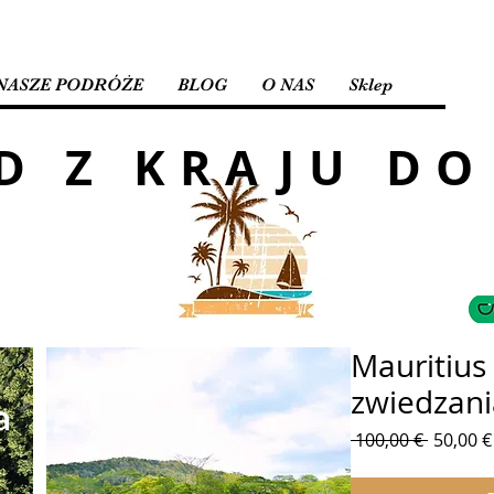
NASZE PODRÓŻE
BLOG
O NAS
Sklep
D Z KRAJU DO
Mauritius
zwiedzani
Regular
 100,00 € 
50,00 €
cena