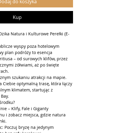
Dodaj do koszyka
Kup
Dzika Natura i Kulturowe Perełki (E-
oblicze wyspy poza hotelowym
wy plan podróży to esencja
tiusa – od surowych klifów, przez
ycznymi żółwiami, aż po święte
rach.
znym szukaniu atrakcji na mapie.
 Ciebie optymalną trasę, która łączy
alnym klimatem, startując z
 Bay.
 środku?
nie – Klify, Fale i Giganty
nu i zobacz miejsca, gdzie natura
nki.
lac: Poczuj bryzę na jedynym