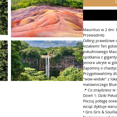
Mauritius w 2 dni: 
Przewodnik)
Odkryj prawdziwe 
leżakiem! Ten goto
południowego Mauri
spotkania z gigant
jeziora ukryte w gó
Zapomnij o chaotyc
Przygotowaliśmy dla
"wow-widoki" z lok
malowniczego Blue
📍 Co znajdziesz w
Dzień 1: Dziki Połud
Poczuj potęgę ocea
wciąż dyktuje waru
• Gris Gris & Souil