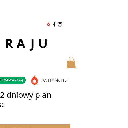
 RAJU
 2 dniowy plan
a
na
Cena
Rabatowa