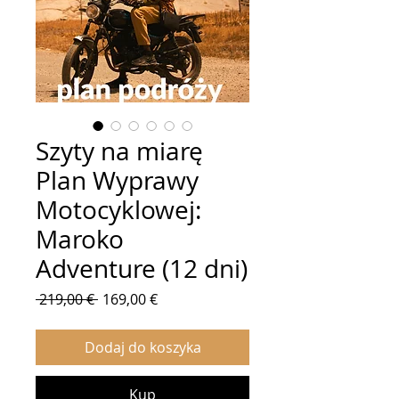
Szyty na miarę
Plan Wyprawy
Motocyklowej:
Maroko
Adventure (12 dni)
Regularna
Cena
 219,00 € 
169,00 €
cena
Rabatowa
Dodaj do koszyka
Kup