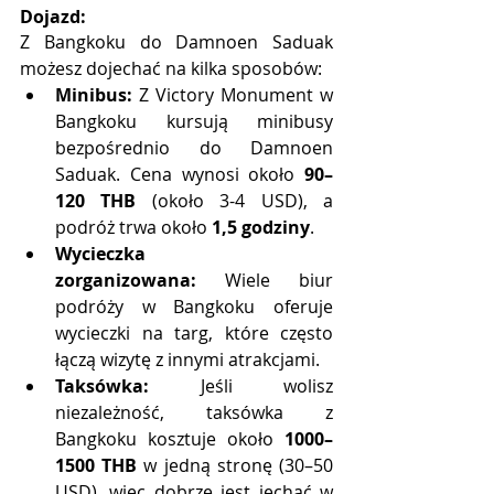
Dojazd:
Z Bangkoku do Damnoen Saduak 
możesz dojechać na kilka sposobów:
Minibus:
 Z Victory Monument w 
Bangkoku kursują minibusy 
bezpośrednio do Damnoen 
Saduak. Cena wynosi około 
90–
120 THB
 (około 3-4 USD), a 
podróż trwa około 
1,5 godziny
.
Wycieczka 
zorganizowana:
 Wiele biur 
podróży w Bangkoku oferuje 
wycieczki na targ, które często 
łączą wizytę z innymi atrakcjami.
Taksówka:
 Jeśli wolisz 
niezależność, taksówka z 
Bangkoku kosztuje około 
1000–
1500 THB
 w jedną stronę (30–50 
USD), więc dobrze jest jechać w 