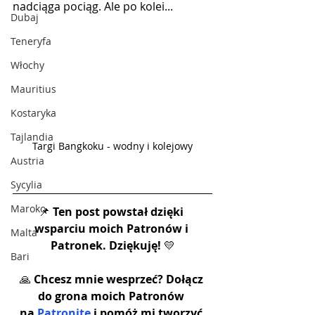
nadciąga pociąg. Ale po kolei...
Dubaj
Teneryfa
Włochy
Mauritius
Kostaryka
Tajlandia
Targi Bangkoku - wodny i kolejowy
Austria
Sycylia
Maroko
📌 
Ten post powstał dzięki 
wsparciu moich Patronów i 
Malta
Patronek. Dziękuję!
 💛
Bari
🙏 
Chcesz mnie wesprzeć? Dołącz 
do grona moich Patronów 
na 
Patronite
 i pomóż mi tworzyć 