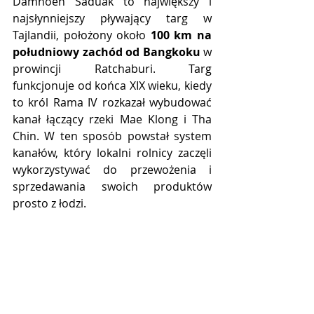
Damnoen Saduak to największy i 
najsłynniejszy pływający targ w 
Tajlandii, położony około 
100 km na 
południowy zachód od Bangkoku
 w 
prowincji Ratchaburi. Targ 
funkcjonuje od końca XIX wieku, kiedy 
to król Rama IV rozkazał wybudować 
kanał łączący rzeki Mae Klong i Tha 
Chin. W ten sposób powstał system 
kanałów, który lokalni rolnicy zaczęli 
wykorzystywać do przewożenia i 
sprzedawania swoich produktów 
prosto z łodzi.