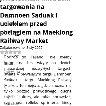
targowania na
Podróże Meksyk
Damnoen Saduak i
Majorka
uciekłem przed
Zanzibar
pociągiem na Maeklong
Sardynia
Railway Market
Minorka
Zaktualizowano:
Qatar
3 sty 2025
Oceniono na NaN z 5 gwiazdek.
Malediwy
Podróż do Tajlandii nie byłaby 
kompletna bez wizyty na dwóch 
Oman
najbardziej niezwykłych targach 
Chorwacja
świata – pływającym targu Damnoen 
Saduak i targu Maeklong Railway 
Kreta
Market. To miejsca, gdzie można nie 
Bali
tylko poczuć prawdziwego ducha 
Singapur
tajskiej kultury, ale także sprawdzić, 
czy masz refleks sprintera, kiedy 
Abu Dhabi