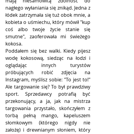
mają niesamowitą zdolność do 
nagłego wyłaniania się znikąd. Jedna z 
łódek zatrzymała się tuż obok mnie, a 
kobieta o uśmiechu, który mówił "kup 
coś albo twoje życie stanie się 
smutne", zaoferowała mi świeżego 
kokosa. 
Poddałem się bez walki. Kiedy pijesz 
wodę kokosową, siedząc na łodzi i 
oglądając innych turystów 
próbujących robić zdjęcia na 
Instagram, myślisz sobie: "To jest to!" 
Ale targowanie się? To był prawdziwy 
sport. Sprzedawcy potrafią być 
przekonujący, a ja, jak na mistrza 
targowania przystało, skończyłem z 
torbą pełną mango, kapeluszem 
słomkowym (którego nigdy nie 
założę) i drewnianym słoniem, który 