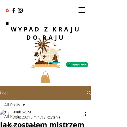
WYPAD Z KRAJU
DO RAJU
Post
All Posts
Jakub Skuba
All Posts
6 paź 2024
5 minut(y) czytania
Jak zostałem mistrzem
Porady Podróżnicze