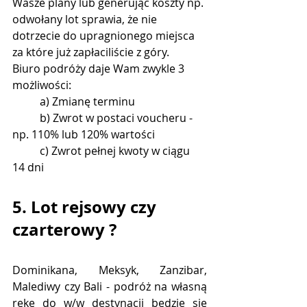
Wasze plany lub generując koszty np. 
odwołany lot sprawia, że nie 
dotrzecie do upragnionego miejsca 
za które już zapłaciliście z góry. 
Biuro podróży daje Wam zwykle 3 
możliwości:
	a) Zmianę terminu
	b) Zwrot w postaci voucheru - 
np. 110% lub 120% wartości
	c) Zwrot pełnej kwoty w ciągu 
14 dni
5. Lot rejsowy czy 
czarterowy ?
Dominikana, Meksyk, Zanzibar, 
Malediwy czy Bali - podróż na własną 
rękę do w/w destynacji będzie się 