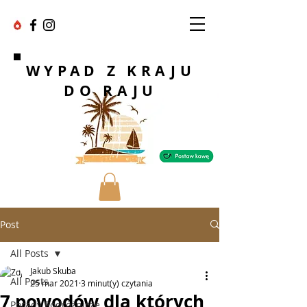
WYPAD Z KRAJU
DO RAJU
Post
All Posts
Jakub Skuba
All Posts
25 mar 2021
3 minut(y) czytania
7 powodów dla których
Porady Podróżnicze