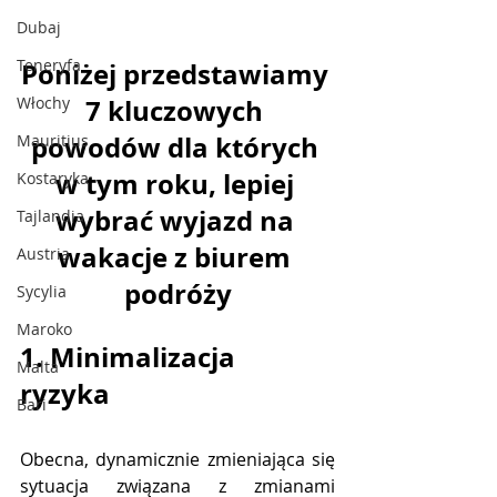
Dubaj
Teneryfa
Poniżej przedstawiamy 
Włochy
7 kluczowych 
powodów dla których 
Mauritius
w tym roku, lepiej 
Kostaryka
wybrać wyjazd na 
Tajlandia
wakacje z biurem 
Austria
podróży
Sycylia
Maroko
1. Minimalizacja 
Malta
ryzyka 
Bari
Obecna, dynamicznie zmieniająca się 
sytuacja związana z zmianami 