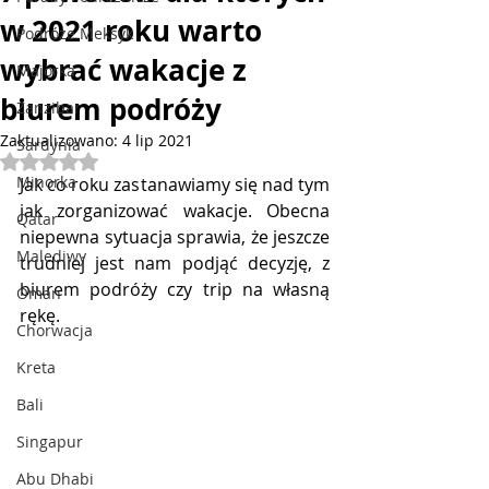
w 2021 roku warto
Podróże Meksyk
wybrać wakacje z
Majorka
biurem podróży
Zanzibar
Zaktualizowano:
4 lip 2021
Sardynia
Oceniono na NaN z 5 gwiazdek.
Minorka
Jak co roku zastanawiamy się nad tym 
jak zorganizować wakacje. Obecna 
Qatar
niepewna sytuacja sprawia, że jeszcze 
Malediwy
trudniej jest nam podjąć decyzję, z 
biurem podróży czy trip na własną 
Oman
rękę. 
Chorwacja
Kreta
Bali
Singapur
Abu Dhabi