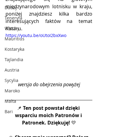
międzynarodowym lotnisku w kraju, 
Dubaj
poniżej znajdziesz kilka bardzo 
Teneryfa
interesujących faktów na temat 
Kataru.
Włochy
https://youtu.be/oUtoI2bxXwo
Mauritius
Kostaryka
Tajlandia
Austria
Sycylia
wersja do obejrzenia powyżej
Maroko
Malta
📌 
Ten post powstał dzięki 
Bari
wsparciu moich Patronów i 
Patronek. Dziękuję!
 💛