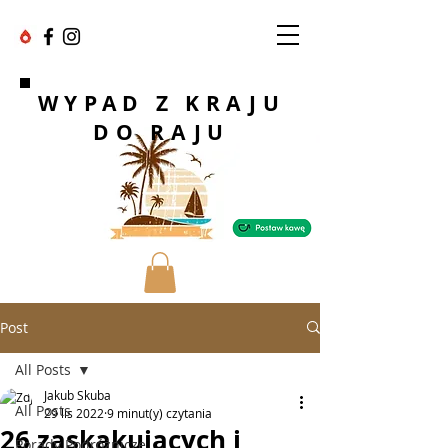
WYPAD Z KRAJU
DO RAJU
Post
All Posts
Jakub Skuba
All Posts
29 lis 2022
9 minut(y) czytania
26 zaskakujących i
Porady Podróżnicze