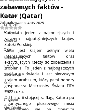
zabawnych faktów -
Podróże Meksyk
Katar (Qatar)
Majorka
Zaktualizowano:
4 sty 2025
Zanzibar
Oceniono na NaN z 5 gwiazdek.
Katar to jeden z najmniejszych i 
Sardynia
zarazem najpotężniejszych krajów 
Minorka
Zatoki Perskiej. 
Qatar
Katar jest krajem pełnym wielu 
interesujących faktów oraz 
Malediwy
ekscytujących rzeczy do zobaczenia i 
Oman
zrobienia. To jeden z najbogatszych 
krajów na świecie i jest pierwszym 
Chorwacja
krajem arabskim, który pełni honory 
Kreta
gospodarza Mistrzostw Świata FIFA 
Bali
2022 roku.
Od historii stojącej za flagą Kataru po 
Singapur
gigantycznego pluszowego misia 
Abu Dhabi
znajdującego się na głównym 