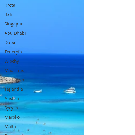
Kreta
Bali
Singapur
Abu Dhabi
Dubaj
Teneryfa
Włochy
Mauritius
Kostaryka
Tajlandia
Austria
Sycylia
Maroko
Malta