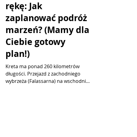
Kreta na własną
rękę: Jak
zaplanować podróż
marzeń? (Mamy dla
Ciebie gotowy
plan!)
Kreta ma ponad 260 kilometrów
długości. Przejazd z zachodniego
wybrzeża (Falassarna) na wschodnie
(Vai) to ponad 5 godzin ciągłej jazdy.
Dlatego wybór lotniska, na którym
wylądujesz, drastycznie wpłynie na
to, ile czasu spędzisz na plaży, a ile za
kółkiem. Na Krecie masz do
dyspozycji dwa główne porty lotnicze